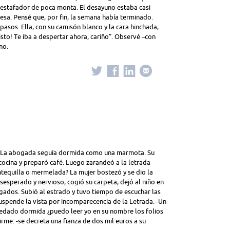
el estafador de poca monta. El desayuno estaba casi
esa. Pensé que, por fin, la semana había terminado.
sos. Ella, con su camisón blanco y la cara hinchada,
isto! Te iba a despertar ahora, cariño”. Observé –con
no.
to. La abogada seguía dormida como una marmota. Su
 cocina y preparó café. Luego zarandeó a la letrada
ntequilla o mermelada? La mujer bostezó y se dio la
sesperado y nervioso, cogió su carpeta, dejó al niño en
uzgados. Subió al estrado y tuvo tiempo de escuchar las
uspende la vista por incomparecencia de la Letrada. -Un
dado dormida ¿puedo leer yo en su nombre los folios
irme: -se decreta una fianza de dos mil euros a su