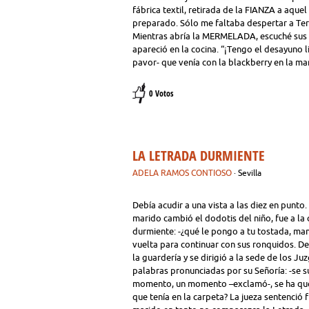
fábrica textil, retirada de la FIANZA a aqu
preparado. Sólo me faltaba despertar a Ter
Mientras abría la MERMELADA, escuché sus pa
apareció en la cocina. “¡Tengo el desayuno l
pavor- que venía con la blackberry en la ma
0 Votos
LA LETRADA DURMIENTE
ADELA RAMOS CONTIOSO
· Sevilla
Debía acudir a una vista a las diez en pun
marido cambió el dodotis del niño, fue a la
durmiente: -¿qué le pongo a tu tostada, ma
vuelta para continuar con sus ronquidos. De
la guardería y se dirigió a la sede de los J
palabras pronunciadas por su Señoría: -se s
momento, un momento –exclamó-, se ha que
que tenía en la carpeta? La jueza sentenció f