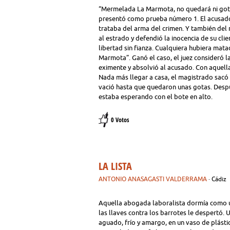
“Mermelada La Marmota, no quedará ni gota“ 
presentó como prueba número 1. El acusado 
trataba del arma del crimen. Y también del
al estrado y defendió la inocencia de su clie
libertad sin fianza. Cualquiera hubiera ma
Marmota”. Ganó el caso, el juez consideró 
eximente y absolvió al acusado. Con aquell
Nada más llegar a casa, el magistrado sacó
vació hasta que quedaron unas gotas. Despu
estaba esperando con el bote en alto.
0 Votos
LA LISTA
ANTONIO ANASAGASTI VALDERRAMA
· Cádiz
Aquella abogada laboralista dormía como u
las llaves contra los barrotes le despertó. 
aguado, frío y amargo, en un vaso de plástic