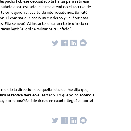
espacho hubiese depositado la fianza para salir esa
o subido en su estrado, hubiese atendido el recurso de
y la condujeron al cuarto de interrogatorios. Solicitó
on. El comisario le cedió un cuaderno y un lápiz para
. Ella se negó. Al instante, el sargento le ofreció un
rimas leyó: “el golpe militar ha triunfado”.
e dio la dirección de aquella letrada. Me dijo que,
na auténtica fiera en el estrado. Lo que yo no entendía
uy dormilona? Salí de dudas en cuanto llegué al portal