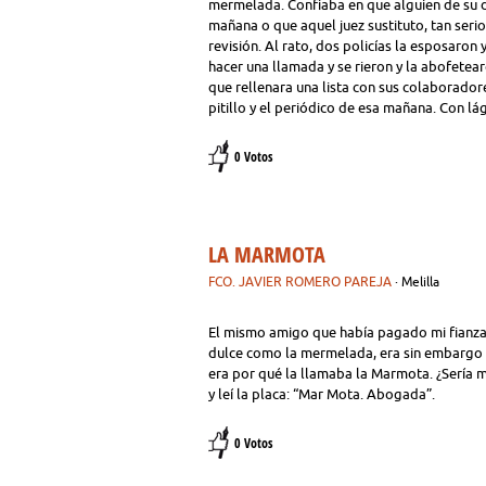
mermelada. Confiaba en que alguien de su d
mañana o que aquel juez sustituto, tan seri
revisión. Al rato, dos policías la esposaron 
hacer una llamada y se rieron y la abofetear
que rellenara una lista con sus colaboradores
pitillo y el periódico de esa mañana. Con lág
0 Votos
LA MARMOTA
FCO. JAVIER ROMERO PAREJA
· Melilla
El mismo amigo que había pagado mi fianza m
dulce como la mermelada, era sin embargo u
era por qué la llamaba la Marmota. ¿Sería m
y leí la placa: “Mar Mota. Abogada”.
0 Votos