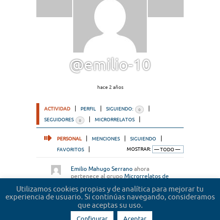
@emilio-10
hace 2 años
ACTIVIDAD
PERFIL
SIGUIENDO:
0
SEGUIDORES
MICRORRELATOS
0
PERSONAL
MENCIONES
SIGUIENDO
FAVORITOS
MOSTRAR:
Emilio Mahugo Serrano
ahora
pertenece al grupo
Microrrelatos de
abogados
hace 3 años
Utilizamos cookies propias y de analítica para mejorar tu
experiencia de usuario. Si continúas navegando, consideramos
que aceptas su uso.
Configurar
Aceptar