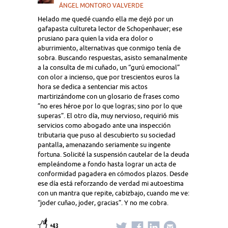
ÁNGEL MONTORO VALVERDE
Helado me quedé cuando ella me dejó por un
gafapasta cultureta lector de Schopenhauer; ese
prusiano para quien la vida era dolor o
aburrimiento, alternativas que conmigo tenía de
sobra. Buscando respuestas, asisto semanalmente
a la consulta de mi cuñado, un “gurú emocional”
con olor a incienso, que por trescientos euros la
hora se dedica a sentenciar mis actos
martirizándome con un glosario de frases como
”no eres héroe por lo que logras; sino por lo que
superas”. El otro día, muy nervioso, requirió mis
servicios como abogado ante una inspección
tributaria que puso al descubierto su sociedad
pantalla, amenazando seriamente su ingente
fortuna. Solicité la suspensión cautelar de la deuda
empleándome a fondo hasta lograr un acta de
conformidad pagadera en cómodos plazos. Desde
ese día está reforzando de verdad mi autoestima
con un mantra que repite, cabizbajo, cuando me ve:
“joder cuñao, joder, gracias”. Y no me cobra.
+43