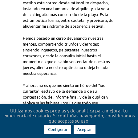
escribo este correo desde mi insólito despacho,
instalado en una tumbona de alquiler y a la vera
del chiringuito más concurrido de la playa. Es la
estrambótica forma, entre cautelar y previsora, de
ahuyentar mi síndrome de abstinencia estival.
Hemos pasado un curso devanando nuestras
mentes, compartiendo triunfos y derrotas;
sintiendo inquietos, palpitantes, nuestros
corazones, desde la consulta inicial hasta el
momento en que el sabio sentenciar de nuestros
jueces, alienta nuestro optimismo o deja helada
nuestra esperanza.
Y ahora, no es que me sienta un héroe del “ius
currante”, esclavo de la demanda o de su
contestación, del informe final, y de la dúplica y
réplica si las hubiera, ¡no! Es que todo ese
cotidiano glosario de actos procesales ha hecho
Utilizamos cookies propias y de analítica para mejorar tu
caverna en mis neuronas de verano y no hay agua
experiencia de usuario. Si continúas navegando, consideramos
que lo diluya.
que aceptas su uso.
Pero, disculpa, ¡se acerca un cliente…!
Configurar
Aceptar