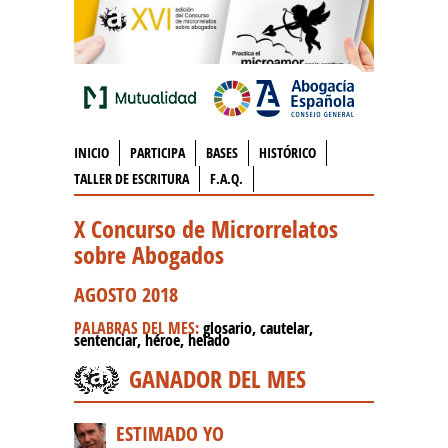
INICIO
PARTICIPA
BASES
HISTÓRICO
TALLER DE ESCRITURA
F.A.Q.
X Concurso de Microrrelatos
sobre Abogados
AGOSTO 2018
PALABRAS DEL MES:
glosario, cautelar,
sentenciar, héroe, helado
GANADOR DEL MES
ESTIMADO YO