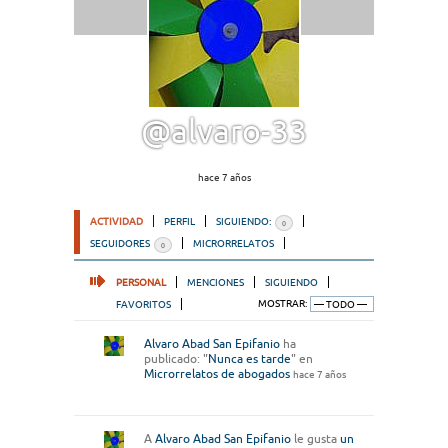
@alvaro-33
hace 7 años
ACTIVIDAD
PERFIL
SIGUIENDO:
0
SEGUIDORES
MICRORRELATOS
0
PERSONAL
MENCIONES
SIGUIENDO
FAVORITOS
MOSTRAR:
Alvaro Abad San Epifanio
ha
publicado: "
Nunca es tarde
" en
Microrrelatos de abogados
hace 7 años
A
Alvaro Abad San Epifanio
le gusta
un