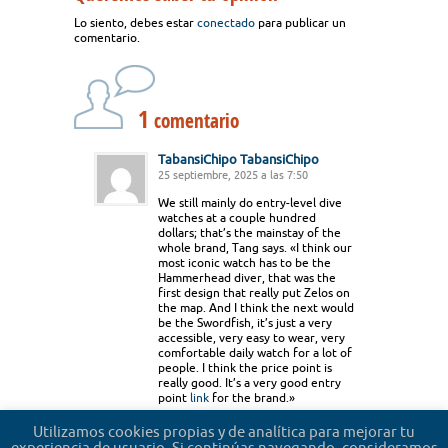
Lo siento, debes estar
conectado
para publicar un
comentario.
1
comentario
TabansiChipo TabansiChipo
25 septiembre, 2025 a las 7:50
We still mainly do entry-level dive
watches at a couple hundred
dollars; that’s the mainstay of the
whole brand, Tang says. «I think our
most iconic watch has to be the
Hammerhead diver, that was the
first design that really put Zelos on
the map. And I think the next would
be the Swordfish, it’s just a very
accessible, very easy to wear, very
comfortable daily watch for a lot of
people. I think the price point is
really good. It’s a very good entry
point
link
for the brand.»
Accede para responder
Utilizamos cookies propias y de analítica para mejorar tu
experiencia de usuario. Si continúas navegando, consideramos