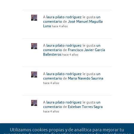
A
laura pilato rodríguez
le gusta
un
comentario
de
José Manuel Maguilla
Luna
hace 4 años
A
laura pilato rodríguez
le gusta
un
comentario
de
Francisco Javier García
Ballesteros
hace 4 años
A
laura pilato rodríguez
le gusta
un
comentario
de
Maria Navedo Saurina
hace 4 años
A
laura pilato rodríguez
le gusta
un
comentario
de
Esteban Torres Sagra
hace 4 años
Utilizamos cookies propias y de analítica para mejorar tu
Cargar más