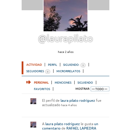
@laurapilato
hace 2 años
ACTIVIDAD
PERFIL
SIGUIENDO:
3
SEGUIDORES
MICRORRELATOS
4
PERSONAL
MENCIONES
SIGUIENDO
FAVORITOS
MOSTRAR:
El perfil de
laura pilato rodríguez
fue
actualizado
hace 4 años
A
laura pilato rodríguez
le gusta
un
comentario
de
RAFAEL LAPIEDRA