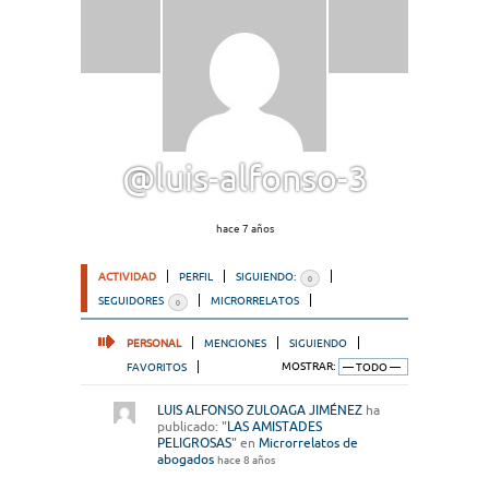
@luis-alfonso-3
hace 7 años
ACTIVIDAD
PERFIL
SIGUIENDO:
0
SEGUIDORES
MICRORRELATOS
0
PERSONAL
MENCIONES
SIGUIENDO
FAVORITOS
MOSTRAR:
LUIS ALFONSO ZULOAGA JIMÉNEZ
ha
publicado: "
LAS AMISTADES
PELIGROSAS
" en
Microrrelatos de
abogados
hace 8 años