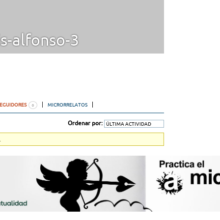
s-alfonso-3
SEGUIDORES
MICRORRELATOS
0
Ordenar por:
.