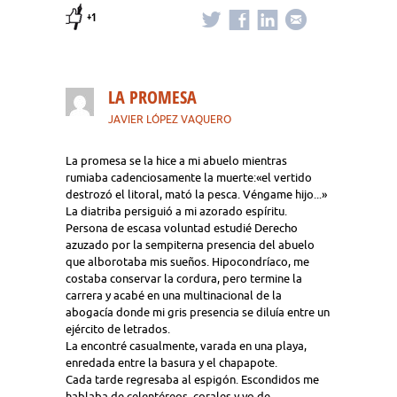
+1
LA PROMESA
JAVIER LÓPEZ VAQUERO
La promesa se la hice a mi abuelo mientras
rumiaba cadenciosamente la muerte:«el vertido
destrozó el litoral, mató la pesca. Véngame hijo...»
La diatriba persiguió a mi azorado espíritu.
Persona de escasa voluntad estudié Derecho
azuzado por la sempiterna presencia del abuelo
que alborotaba mis sueños. Hipocondríaco, me
costaba conservar la cordura, pero termine la
carrera y acabé en una multinacional de la
abogacía donde mi gris presencia se diluía entre un
ejército de letrados.
La encontré casualmente, varada en una playa,
enredada entre la basura y el chapapote.
Cada tarde regresaba al espigón. Escondidos me
hablaba de celentéreos, corales y yo de