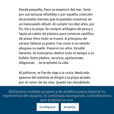
Desde pequeño, Paco se enamoró del mar. Sería
por sus lecturas infantiles o por aquella colección
de postales marinas que le gustaba conservar en
un manoseado álbum. Al cumplir los diez años, por
fin, iría a la playa. Se compró artilugios de pesca y
hasta un cubito de plástico para construir castillos
de arena. Pero todo se truncó. A principios de
verano falleció su padre. Fue como si un vertido
ahogase su sueño. Pasaron los años. Estudió
Derecho. Al licenciarse, dedicó todo el tiempo a su
bufete. Entre pleitos, recursos, apelaciones,
diligencias… se le esfumó la vida.
Al jubilarse, se fue de viaje a la costa. Nada más
apearse del autobús se dirigió a la playa atraído
por el rumor de las olas. Quedó tan obnubilado
por aquel manto turquesa que, sin darse cuenta,
Utilizamos cookies propias y de analítica para mejorar tu
comenzó a introducirse en el agua. Con la emoción
experiencia de usuario. Si continúas navegando, consideramos
olvidó que no sabía nadar.
que aceptas su uso.
Configurar
Aceptar
+38