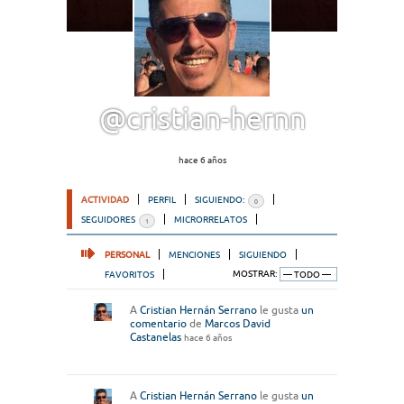
@cristian-hernn
hace 6 años
ACTIVIDAD
PERFIL
SIGUIENDO:
0
SEGUIDORES
MICRORRELATOS
1
PERSONAL
MENCIONES
SIGUIENDO
FAVORITOS
MOSTRAR:
A
Cristian Hernán Serrano
le gusta
un
comentario
de
Marcos David
Castanelas
hace 6 años
A
Cristian Hernán Serrano
le gusta
un