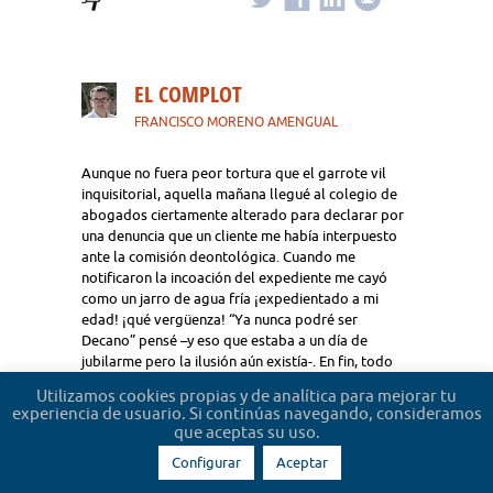
EL COMPLOT
FRANCISCO MORENO AMENGUAL
Aunque no fuera peor tortura que el garrote vil
inquisitorial, aquella mañana llegué al colegio de
abogados ciertamente alterado para declarar por
una denuncia que un cliente me había interpuesto
ante la comisión deontológica. Cuando me
notificaron la incoación del expediente me cayó
como un jarro de agua fría ¡expedientado a mi
edad! ¡qué vergüenza! “Ya nunca podré ser
Decano” pensé –y eso que estaba a un día de
jubilarme pero la ilusión aún existía-. En fin, todo
cliente tiene derechos, también el de pedirme
Utilizamos cookies propias y de analítica para mejorar tu
responsabilidades. Al llegar al despacho del oficial
experiencia de usuario. Si continúas navegando, consideramos
mayor, que hacía las veces de instructor, reparé en
que aceptas su uso.
que de camino hacia él, todo el mundo me miraba,
Configurar
Aceptar
pero no a la cara, sino a toro pasado. Cuando abrí
la puerta lo comprendí todo: fue un engaño