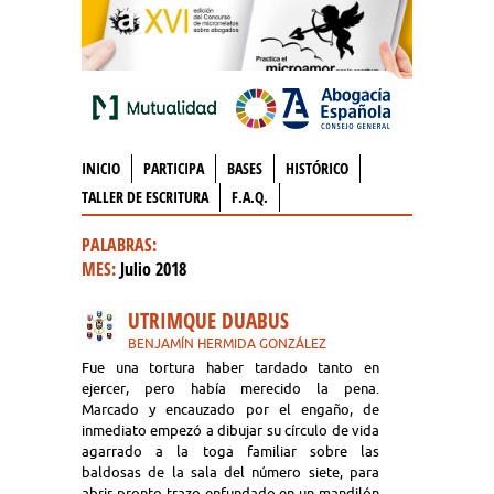
INICIO
PARTICIPA
BASES
HISTÓRICO
TALLER DE ESCRITURA
F.A.Q.
PALABRAS:
MES:
Julio 2018
UTRIMQUE DUABUS
BENJAMÍN HERMIDA GONZÁLEZ
Fue una tortura haber tardado tanto en
ejercer, pero había merecido la pena.
Marcado y encauzado por el engaño, de
inmediato empezó a dibujar su círculo de vida
agarrado a la toga familiar sobre las
baldosas de la sala del número siete, para
abrir pronto trazo enfundado en un mandilón