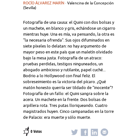
ROCÍO ÁLVAREZ MARÍN
· Valencina de la Concepción
(Sevilla)
Fotografía de una causa: el Quini con dos bolsas y
un machete, en blanco y gris, echándose un cigarro
mientras huye. Una es mía, va pensando, la otra es
"la necesaria ofrenda". Sus ojos difuminados en
siete píxeles lo delatan: no hay argumento de
mayor peso en este país que un maletín olvidado
bajo la mesa justa. Fotografía de un atraco:
pruebas perdidas, testigos ninguneados, un
abogado ambicioso y rutilante, papel cuché...
Bodrio a lo Hollywood con final feliz. El
sobreseimiento es la victoria del pícaro. ¿Qué
matón honesto querría ser tildado de "inocente"?
Fotografía de un fallo: el Quini sangra sobre la
acera. Un machete en la frente. Dos bolsas de
arpillera rota. Tres putas lloriqueando. Cuatro
magistrados huyen. Cinco campanadas en la torre
de Palacio: era muerte y sólo muerte.
0 Votos