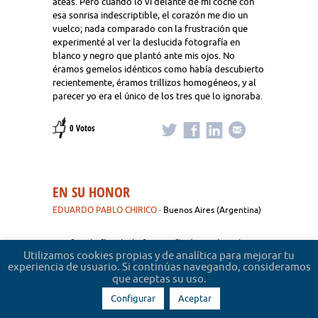
ateas. Pero cuando lo vi delante de mi coche con
esa sonrisa indescriptible, el corazón me dio un
vuelco; nada comparado con la frustración que
experimenté al ver la deslucida fotografía en
blanco y negro que plantó ante mis ojos. No
éramos gemelos idénticos como había descubierto
recientemente, éramos trillizos homogéneos, y al
parecer yo era el único de los tres que lo ignoraba.
0 Votos
EN SU HONOR
EDUARDO PABLO CHIRICO
· Buenos Aires (Argentina)
La ofrenda floral y la fotografía de graduación
Utilizamos cookies propias y de analítica para mejorar tu
mostraban distorsionados contornos a través de la
experiencia de usuario. Si continúas navegando, consideramos
copa de champagne. Las flores se las habían
que aceptas su uso.
enviado desde su oficina a Claudia, con una tarjeta
que rezaba:”Por veinte años de exitoso trabajo en
Configurar
Aceptar
el bufete, y por muchos más.” Este era el prólogo