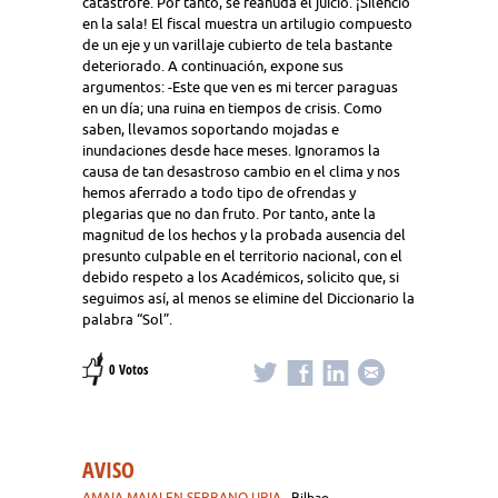
catástrofe. Por tanto, se reanuda el juicio. ¡Silencio
en la sala! El fiscal muestra un artilugio compuesto
de un eje y un varillaje cubierto de tela bastante
deteriorado. A continuación, expone sus
argumentos: -Este que ven es mi tercer paraguas
en un día; una ruina en tiempos de crisis. Como
saben, llevamos soportando mojadas e
inundaciones desde hace meses. Ignoramos la
causa de tan desastroso cambio en el clima y nos
hemos aferrado a todo tipo de ofrendas y
plegarias que no dan fruto. Por tanto, ante la
magnitud de los hechos y la probada ausencia del
presunto culpable en el territorio nacional, con el
debido respeto a los Académicos, solicito que, si
seguimos así, al menos se elimine del Diccionario la
palabra “Sol”.
0 Votos
AVISO
AMAIA MAIALEN SERRANO URIA
· Bilbao