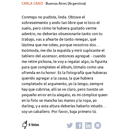
CARLA CANO
· Buenos Aires (Argentina)
Conmigo no pudiste, linda. Obtuve el
sobreseimiento y ando tan libre que ni toco el
suelo, pero cómo te hubiera gustado verme
adentro, no deberías obsesionarte tanto con tu
trabajo, vas a afearte de tanto renegar, qué
lástima que me odies, porque nosotros dos…
Incómoda, me dio la espalda y miró suplicante el
tablero del ascensor, entonces agregué: - cuando
me retire pichona, te voy a regalar algo, la figurita
para que completes el álbum, tómalo como una
ofrenda en tu honor. Es la fotografía que hubieras
querido agregar a la causa, la que hubiera
completado el argumento, yo la tengo, siempre
hay que cubrirse, allí se ve claro, pero tuviste un
pequeño error en tu alegato, es mi cómplice quien
en la foto se mancha las manos y la ropa, yo
darling, y a esta altura deberías haberlo intuido…
soy un caballero. Por favor, baja primero tú.
0 Votos