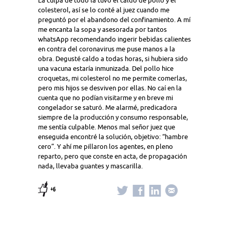
La culpa de todo la tuvo el caldo de pollo y el
colesterol, así se lo conté al juez cuando me
preguntó por el abandono del confinamiento. A mí
me encanta la sopa y asesorada por tantos
whatsApp recomendando ingerir bebidas calientes
en contra del coronavirus me puse manos a la
obra. Degusté caldo a todas horas, si hubiera sido
una vacuna estaría inmunizada. Del pollo hice
croquetas, mi colesterol no me permite comerlas,
pero mis hijos se desviven por ellas. No caí en la
cuenta que no podían visitarme y en breve mi
congelador se saturó. Me alarmé, predicadora
siempre de la producción y consumo responsable,
me sentía culpable. Menos mal señor juez que
enseguida encontré la solución, objetivo: “hambre
cero”. Y ahí me pillaron los agentes, en pleno
reparto, pero que conste en acta, de propagación
nada, llevaba guantes y mascarilla.
+6