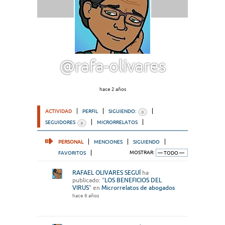
@rafa-olivares
hace 2 años
ACTIVIDAD
PERFIL
SIGUIENDO:
0
SEGUIDORES
MICRORRELATOS
8
PERSONAL
MENCIONES
SIGUIENDO
FAVORITOS
MOSTRAR:
RAFAEL OLIVARES SEGUÍ
ha
publicado: "
LOS BENEFICIOS DEL
VIRUS
" en
Microrrelatos de abogados
hace 6 años