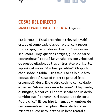
COSAS DEL DIRECTO
MANUEL PABLO PINDADO PUERTA
· Leganés
Era la hora. El fiscal encendió la televisión y ahí
estaba él como cada día, gorro blanco y zuecos
rojo sangre, premonitorios. Enarboló su sonrisa
seductora. “Hoy, queridas amigas, guiso de carne
con verduras”. Fileteó las zanahorias con velocidad
de prestidigitador, de tres en tres. Acero brillante,
japonés, el mejor. “Así, bien picaditas”. Chop, chop,
chop sobre la tabla. “Dios mío. Eso es lo que hizo
con sus dedos” susurró el perito junto al fiscal,
estremeciéndose. Eligió otro cuchillo con cuidado
excesivo. “Ahora troceamos la carne”. El tajo lento,
quirúrgico, hipnótico. El perito señaló con un dedo
tembloroso. “¿Lo ven?. Es el mismo tipo de corte.
Pobre chica”. El juez hizo la llamada y hombres de
uniforme entraron en plano, llenando la cocina
mientras el cocinero lanzaba un beso teatral a