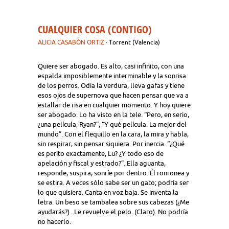
CUALQUIER COSA (CONTIGO)
ALICIA CASABÓN ORTIZ
· Torrent (Valencia)
Quiere ser abogado. Es alto, casi infinito, con una
espalda imposiblemente interminable y la sonrisa
de los perros. Odia la verdura, lleva gafas y tiene
esos ojos de supernova que hacen pensar que va a
estallar de risa en cualquier momento. Y hoy quiere
ser abogado. Lo ha visto en la tele. “Pero, en serio,
¿una película, Ryan?”, “Y qué película. La mejor del
mundo”. Con el flequillo en la cara, la mira y habla,
sin respirar, sin pensar siquiera. Por inercia. “¿Qué
es perito exactamente, Lu? ¿Y todo eso de
apelación y fiscal y estrado?”. Ella aguanta,
responde, suspira, sonríe por dentro. Él ronronea y
se estira. A veces sólo sabe ser un gato; podría ser
lo que quisiera. Canta en voz baja. Se inventa la
letra. Un beso se tambalea sobre sus cabezas (¿Me
ayudarás?) . Le revuelve el pelo. (Claro). No podría
no hacerlo.