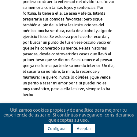
pudiera contraer la enfermad del olvido tras forzar
su memoria con tantas leyes y sentencias. Por
fortuna, la tiene a ella. Le asea y afeita. Intenta
prepararle sus comidas favoritas; pero sigue
también al pie de la letra las instrucciones del
médico: mucha verdura, nada de alcohol y algo de
ejercicio físico. Se esfuerza por hacerle recordar,
por buscar un punto de luz en ese oscuro vacío en
que se ha convertido su mente. Relata historias
pasadas, desde controvertidos casos que llevó al
primer beso que se dieron. Se estremece al pensar
que ya no forma parte de su mundo interior. Un día,
él susurra su nombre, la mira, la reconoce y
murmura: Te quiero, nunca lo olvides, ¡Que venga
un perito a tasar mi amor por ti si puede! No es
muy romántico, pero a ella le sirve, siempre lo ha
hecho.
0 Votos
Utilizamos cookies propias y de analítica para mejorar tu
experiencia de usuario. Si continúas navegando, consideramos
que aceptas su uso.
Configurar
Aceptar
LA PENA