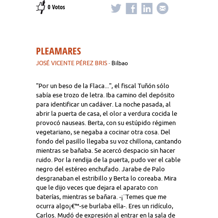
0 Votos
PLEAMARES
JOSÉ VICENTE PÉREZ BRIS
· Bilbao
"Por un beso de la Flaca...", el fiscal Tuñón sólo
sabía ese trozo de letra. Iba camino del depósito
para identificar un cadáver. La noche pasada, al
abrir la puerta de casa, el olor a verdura cocida le
provocó nauseas. Berta, con su estúpido régimen
vegetariano, se negaba a cocinar otra cosa. Del
fondo del pasillo llegaba su voz chillona, cantando
mientras se bañaba. Se acercó despacio sin hacer
ruido. Por la rendija de la puerta, pudo ver el cable
negro del estéreo enchufado. Jarabe de Palo
desgranaban el estribillo y Berta lo coreaba. Mira
que le dijo veces que dejara el aparato con
baterías, mientras se bañara. -¡¨Temes que me
ocurra algo¡€™-se burlaba ella-. Eres un ridículo,
Carlos. Mudó de expresión al entrar en la sala de