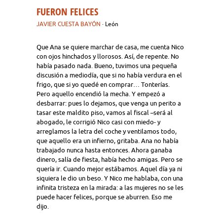
FUERON FELICES
JAVIER CUESTA BAYÓN
· León
Que Ana se quiere marchar de casa, me cuenta Nico
con ojos hinchados y llorosos. Así, de repente. No
había pasado nada. Bueno, tuvimos una pequeña
discusión a mediodía, que si no había verdura en el
frigo, que si yo quedé en comprar… Tonterías.
Pero aquello encendió la mecha. Y empezó a
desbarrar: pues lo dejamos, que venga un perito a
tasar este maldito piso, vamos al fiscal –será al
abogado, le corrigió Nico casi con miedo- y
arreglamos la letra del coche y ventilamos todo,
que aquello era un infierno, gritaba. Ana no había
trabajado nunca hasta entonces. Ahora ganaba
dinero, salía de fiesta, había hecho amigas. Pero se
quería ir. Cuando mejor estábamos. Aquel día ya ni
siquiera le dio un beso. Y Nico me hablaba, con una
infinita tristeza en la mirada: a las mujeres no se les
puede hacer felices, porque se aburren. Eso me
dijo.