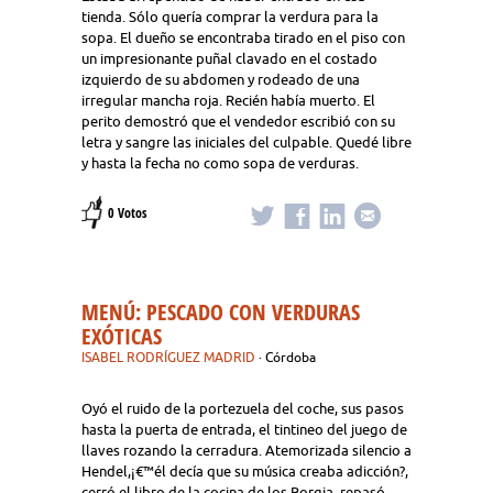
tienda. Sólo quería comprar la verdura para la
sopa. El dueño se encontraba tirado en el piso con
un impresionante puñal clavado en el costado
izquierdo de su abdomen y rodeado de una
irregular mancha roja. Recién había muerto. El
perito demostró que el vendedor escribió con su
letra y sangre las iniciales del culpable. Quedé libre
y hasta la fecha no como sopa de verduras.
0 Votos
MENÚ: PESCADO CON VERDURAS
EXÓTICAS
ISABEL RODRÍGUEZ MADRID
· Córdoba
Oyó el ruido de la portezuela del coche, sus pasos
hasta la puerta de entrada, el tintineo del juego de
llaves rozando la cerradura. Atemorizada silencio a
Hendel,¡€™él decía que su música creaba adicción?,
cerró el libro de la cocina de los Borgia, repasó