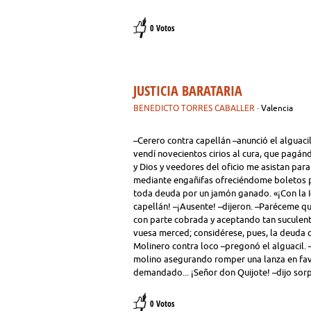
0 Votos
JUSTICIA BARATARIA
BENEDICTO TORRES CABALLER
· Valencia
–Cerero contra capellán –anunció el alguacil
vendí novecientos cirios al cura, que pag
y Dios y veedores del oficio me asistan pa
mediante engañifas ofreciéndome boletos p
toda deuda por un jamón ganado. «¡Con la 
capellán! –¡Ausente! –dijeron. –Paréceme qu
con parte cobrada y aceptando tan suculento
vuesa merced; considérese, pues, la deuda c
Molinero contra loco –pregonó el alguacil. –
molino asegurando romper una lanza en favo
demandado... ¡Señor don Quijote! –dijo sor
0 Votos