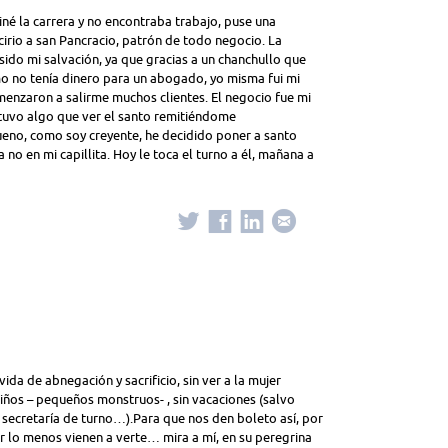
né la carrera y no encontraba trabajo, puse una
cirio a san Pancracio, patrón de todo negocio. La
sido mi salvación, ya que gracias a un chanchullo que
como no tenía dinero para un abogado, yo misma fui mi
menzaron a salirme muchos clientes. El negocio fue mi
¿tuvo algo que ver el santo remitiéndome
eno, como soy creyente, he decidido poner a santo
 no en mi capillita. Hoy le toca el turno a él, mañana a
da de abnegación y sacrificio, sin ver a la mujer
 niños – pequeños monstruos- , sin vacaciones (salvo
a secretaría de turno…).Para que nos den boleto así, por
or lo menos vienen a verte… mira a mí, en su peregrina