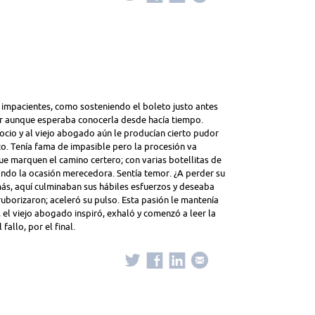
s impacientes, como sosteniendo el boleto justo antes
rar aunque esperaba conocerla desde hacía tiempo.
gocio y al viejo abogado aún le producían cierto pudor
co. Tenía fama de impasible pero la procesión va
que marquen el camino certero; con varias botellitas de
ndo la ocasión merecedora. Sentía temor. ¿A perder su
más, aquí culminaban sus hábiles esfuerzos y deseaba
 ruborizaron; aceleró su pulso. Esta pasión le mantenía
 el viejo abogado inspiró, exhaló y comenzó a leer la
allo, por el final.