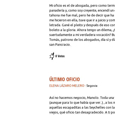
Mi oficio es el de abogada, pero como termi
panadería y, como soy creyente, encendí un 
tahona me fue mal, pero he de decir que ha 
me hicieron en ella, tuve que ir a juicio y 
letrada. Gané el pleito y después de eso co
boleto a la gloria. Ahora tengo un dilema, 
suertudamente a mi verdadera vocación? Bu
Tomás, patrono de los abogados, día sí y día
san Pancracio.
0 Votos
ÚLTIMO OFICIO
ELENA LÁZARO MELERO
· Segovia
Así no hacemos negocio, Manolo. Toda una vi
(aunque para lo que había que ver..) , a los
aquellas escapaditas a las Seychelles con l
viejos, qué oficio tan desagradecido. A ti p