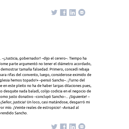
. –¡Justicia, gobernador! –dijo el cerero–. Tiempo ha
ándome parte argumentó no tener el diámetro acordado,
ra demostrar tamaña falsedad. Primero, concedí rebaja
ara rifas del convento, luego, considerose eximido de
Iglesia hemos topado!» –pensó Sancho–. ¡Turno del
e en este pleito no ha de haber largas dilaciones pues,
 desquite nada baladí, colijo codicia en el negocio de
omo justo donativo –concluyó Sancho–... ¡Siguiente! –
¡Señor, justicia! Un loco, casi matándose, desgarró mi
r mío. ¡Veinte reales de estropicio! –Avisad al
prendido Sancho.