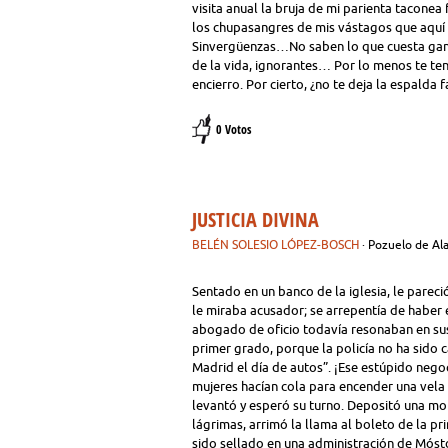
visita anual la bruja de mi parienta tacone
los chupasangres de mis vástagos que aquí m
Sinvergüenzas…No saben lo que cuesta gana
de la vida, ignorantes… Por lo menos te te
encierro. Por cierto, ¿no te deja la espalda f
0 Votos
JUSTICIA DIVINA
BELÉN SOLESIO LÓPEZ-BOSCH
· Pozuelo de Al
Sentado en un banco de la iglesia, le pareci
le miraba acusador; se arrepentía de haber e
abogado de oficio todavía resonaban en sus 
primer grado, porque la policía no ha sido 
Madrid el día de autos”. ¡Ese estúpido nego
mujeres hacían cola para encender una vela
levantó y esperó su turno. Depositó una mo
lágrimas, arrimó la llama al boleto de la pr
sido sellado en una administración de Mósto