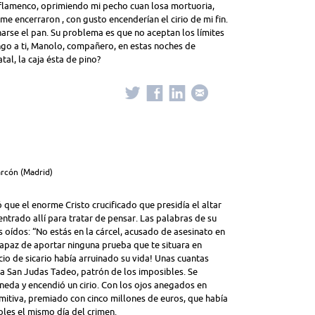
a flamenco, oprimiendo mi pecho cuan losa mortuoria,
e encerraron , con gusto encenderían el cirio de mi fin.
rse el pan. Su problema es que no aceptan los límites
ngo a ti, Manolo, compañero, en estas noches de
atal, la caja ésta de pino?
arcón (Madrid)
ó que el enorme Cristo crucificado que presidía el altar
ntrado allí para tratar de pensar. Las palabras de su
oídos: “No estás en la cárcel, acusado de asesinato en
capaz de aportar ninguna prueba que te situara en
cio de sicario había arruinado su vida! Unas cuantas
 a San Judas Tadeo, patrón de los imposibles. Se
neda y encendió un cirio. Con los ojos anegados en
imitiva, premiado con cinco millones de euros, que había
les el mismo día del crimen.