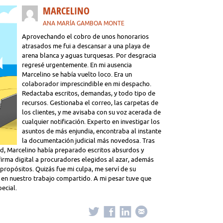
MARCELINO
ANA MARÍA GAMBOA MONTE
Aprovechando el cobro de unos honorarios
atrasados me fui a descansar a una playa de
arena blanca y aguas turquesas. Por desgracia
regresé urgentemente. En mi ausencia
Marcelino se había vuelto loco. Era un
colaborador imprescindible en mi despacho.
Redactaba escritos, demandas, y todo tipo de
recursos. Gestionaba el correo, las carpetas de
los clientes, y me avisaba con su voz acerada de
cualquier notificación. Experto en investigar los
asuntos de más enjundia, encontraba al instante
la documentación judicial más novedosa. Tras
dad, Marcelino había preparado escritos absurdos y
irma digital a procuradores elegidos al azar, además
spropósitos. Quizás fue mi culpa, me serví de su
io en nuestro trabajo compartido. A mi pesar tuve que
ecial.