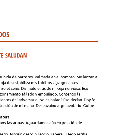
DOS
TE SALUDAN
ubida de barrotes. Palmada en el hombro. Me lanzan a
oja desestabiliza mis tobillos zigzagueantes.
zo el ceño. Disimulo el tic de mi ceja nerviosa. Eso
Razonamiento afilado y empuñado. Contengo la
entos del adversario. No es baladí. Eso decían. Doy fe.
extensión de mi mano. Desenvaino argumentario. Golpe
ertera.
jamos las armas. Aguardamos aún en posición de
rio. Ningún gesto. Silencio. Espera... Dedo arriba.