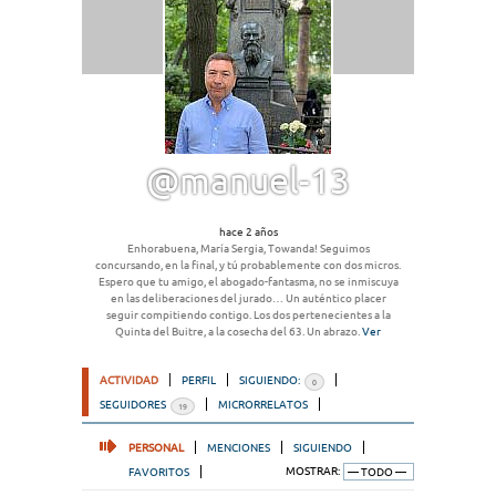
@manuel-13
hace 2 años
Enhorabuena, María Sergia, Towanda! Seguimos
concursando, en la final, y tú probablemente con dos micros.
Espero que tu amigo, el abogado-fantasma, no se inmiscuya
en las deliberaciones del jurado… Un auténtico placer
seguir compitiendo contigo. Los dos pertenecientes a la
Quinta del Buitre, a la cosecha del 63. Un abrazo.
Ver
ACTIVIDAD
PERFIL
SIGUIENDO:
0
SEGUIDORES
MICRORRELATOS
19
PERSONAL
MENCIONES
SIGUIENDO
FAVORITOS
MOSTRAR: