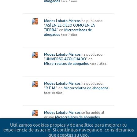
abogados
hace 7 años
Modes Lobato Marcos
ha publicado:
"
ASÍ EN EL CIELO COMO EN LA
TIERRA
" en
Microrrelatos de
abogados
hace 7 años
Modes Lobato Marcos
ha publicado:
"
UNIVERSO ACOLCHADO
" en
Microrrelatos de abogados
hace 7 años
Modes Lobato Marcos
ha publicado:
"
R.E.M.
" en
Microrrelatos de abogados
hace 10 años
Modes Lobato Marcos
se ha unido al
grupo
Microrrelatos de abogados
hace 10 años
Utilizamos cookies propias y de analítica para mejorar tu
experiencia de usuario. Si continúas navegando, consideramos
que aceptas su uso.