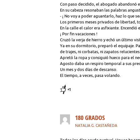
Con paso decidido, el abogado abandonó el e
En su cabeza resonaban las palabras angust
- ¡ No voy a poder aguantarlo, haz lo que s
Los primeros meses privados de libertad, t
En la calle el calor era asfixiante. Encendió
¡ Por fin vacaciones !
Cruzó la verja de hierro y echó un último vi
Ya en su dormitorio, preparó el equipaje. P
de trajes, ni corbatas, ni zapatos relucientes
Apretó la ropa y consiguió hueco para el ne
Agosto daba un respiro temporal a sus pre
Un mes y dos días de descanso.
El tiempo, a veces, pasa volando.
+1
180 GRADOS
NATALIA G. CASTAÑEDA