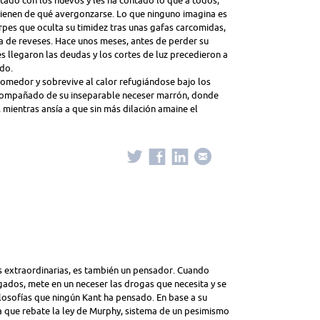
tado con los nuevos y les ha contado lo que a todos,
 tienen de qué avergonzarse. Lo que ninguno imagina es
rpes que oculta su timidez tras unas gafas carcomidas,
da de reveses. Hace unos meses, antes de perder su
és llegaron las deudas y los cortes de luz precedieron a
do.
comedor y sobrevive al calor refugiándose bajo los
acompañado de su inseparable neceser marrón, donde
mientras ansía a que sin más dilación amaine el
 extraordinarias, es también un pensador. Cuando
uzgados, mete en un neceser las drogas que necesita y se
 filosofías que ningún Kant ha pensado. En base a su
a que rebate la ley de Murphy, sistema de un pesimismo