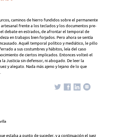
surcos, caminos de hierro fundidos sobre el permanente
a, artesanal frente a los teclados y los documentos pre-
el debate en estrados, de afrontar el temporal de
deza en trabajos bien forjados. Pero ahora se sentía
ncausado. Aquél temporal político y mediático, le pillo
ferrado a sus costumbres y hábitos, leía del caso
nocimiento de ciertos implicados. Entonces volteó el
 la Justicia sin defensor, ni abogado. De leer la
juez y alegato. Nada más ajeno y lejano de lo que
.
villa
e estaba a punto de suceder, y a continuación el juez