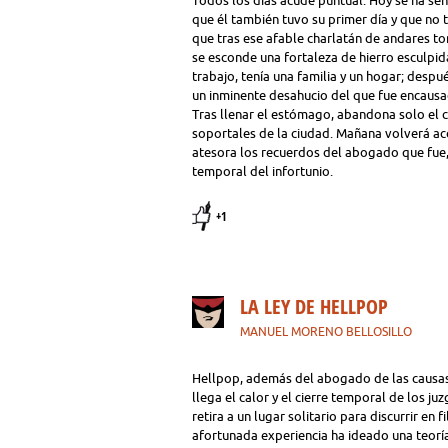
Todos los días acude puntual. Hoy se ha sen
que él también tuvo su primer día y que no
que tras ese afable charlatán de andares to
se esconde una fortaleza de hierro esculpi
trabajo, tenía una familia y un hogar; despu
un inminente desahucio del que fue encausa
Tras llenar el estómago, abandona solo el 
soportales de la ciudad. Mañana volverá 
atesora los recuerdos del abogado que fue, 
temporal del infortunio.
+1
LA LEY DE HELLPOP
MANUEL MORENO BELLOSILLO
Hellpop, además del abogado de las causas
llega el calor y el cierre temporal de los j
retira a un lugar solitario para discurrir en
afortunada experiencia ha ideado una teorí