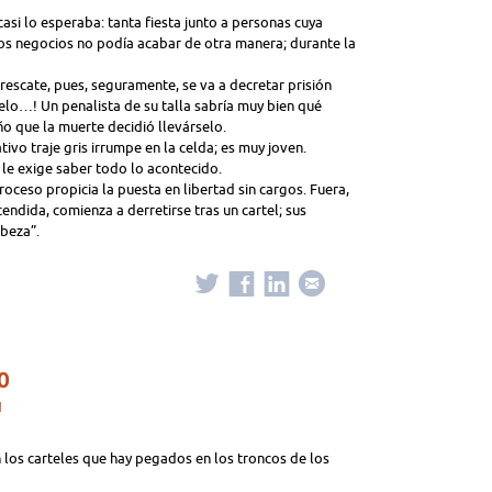
casi lo esperaba: tanta fiesta junto a personas cuya
os negocios no podía acabar de otra manera; durante la
escate, pues, seguramente, se va a decretar prisión
uelo…! Un penalista de su talla sabría muy bien qué
o que la muerte decidió llevárselo.
vo traje gris irrumpe en la celda; es muy joven.
le exige saber todo lo acontecido.
oceso propicia la puesta en libertad sin cargos. Fuera,
cendida, comienza a derretirse tras un cartel; sus
abeza”.
O
N
n los carteles que hay pegados en los troncos de los