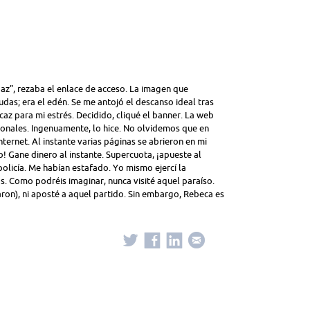
paz”, rezaba el enlace de acceso. La imagen que
as; era el edén. Se me antojó el descanso ideal tras
icaz para mi estrés. Decidido, cliqué el banner. La web
rsonales. Ingenuamente, lo hice. No olvidemos que en
ternet. Al instante varias páginas se abrieron en mi
! Gane dinero al instante. Supercuota, ¡apueste al
olicía. Me habían estafado. Yo mismo ejercí la
as. Como podréis imaginar, nunca visité aquel paraíso.
on), ni aposté a aquel partido. Sin embargo, Rebeca es