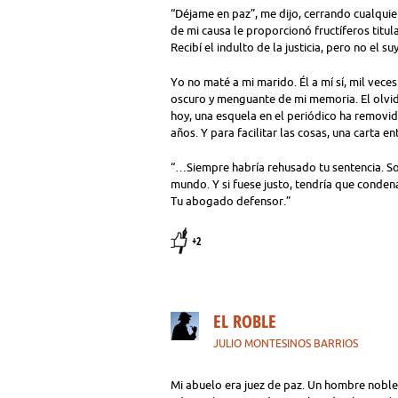
“Déjame en paz”, me dijo, cerrando cualquie
de mi causa le proporcionó fructíferos titu
Recibí el indulto de la justicia, pero no el s
Yo no maté a mi marido. Él a mí sí, mil vec
oscuro y menguante de mi memoria. El olvi
hoy, una esquela en el periódico ha removid
años. Y para facilitar las cosas, una carta en
“…Siempre habría rehusado tu sentencia. Sol
mundo. Y si fuese justo, tendría que condena
Tu abogado defensor.”
+2
EL ROBLE
JULIO MONTESINOS BARRIOS
Mi abuelo era juez de paz. Un hombre noble 