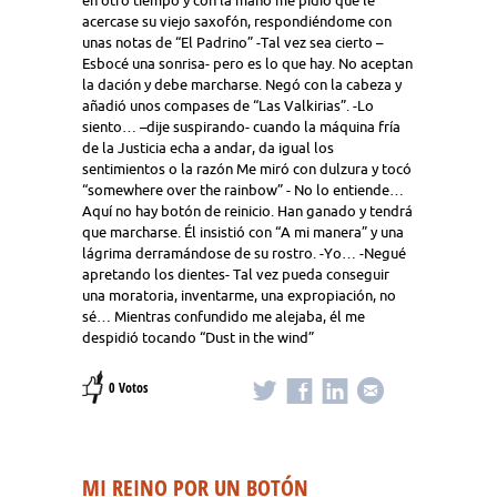
en otro tiempo y con la mano me pidió que le
acercase su viejo saxofón, respondiéndome con
unas notas de “El Padrino” -Tal vez sea cierto –
Esbocé una sonrisa- pero es lo que hay. No aceptan
la dación y debe marcharse. Negó con la cabeza y
añadió unos compases de “Las Valkirias”. -Lo
siento… –dije suspirando- cuando la máquina fría
de la Justicia echa a andar, da igual los
sentimientos o la razón Me miró con dulzura y tocó
“somewhere over the rainbow” - No lo entiende…
Aquí no hay botón de reinicio. Han ganado y tendrá
que marcharse. Él insistió con “A mi manera” y una
lágrima derramándose de su rostro. -Yo… -Negué
apretando los dientes- Tal vez pueda conseguir
una moratoria, inventarme, una expropiación, no
sé… Mientras confundido me alejaba, él me
despidió tocando “Dust in the wind”
0 Votos
MI REINO POR UN BOTÓN