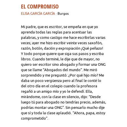
EL COMPROMISO
ELISA GARCÍA GARCÍA
· Burgos
Mi padre, que es escritor, se empeña en que yo
aprenda todas las reglas para acentuar las
palabras, y como castigo me hace escribirlas varias
veces; ayer me hizo escribir veinte veces saxofón,
razón, botón, dación y expropiación ¡Qué peñazo!
Y todo porque quiere que siga sus pasos y escriba
libros. Cuando terminé, le dije que de mayor, no
quiero ser escritor sino abogado y formar una ONG
que se llame “Abogados del mundo”. Me miró
sorprendido y me preguntó: ¿Por qué hijo mío? Me
daba un poco vergüenza pero al final le conté lo
del otro día en el colegio cuando la profesora
regañó a un amigo mío y yo le defendí. Ella,
mirándome, con la clase en silencio, dijo: “Desde
luego tú para abogado no tendrías precio, además,
podrías montar una ONG”. Sin pensarlo mucho dije
que sí y toda la clase aplaudió. “Ahora, papa, estoy
comprometido”.