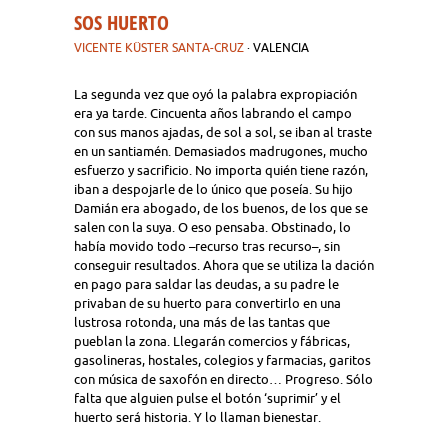
SOS HUERTO
VICENTE KÜSTER SANTA-CRUZ
· VALENCIA
La segunda vez que oyó la palabra expropiación
era ya tarde. Cincuenta años labrando el campo
con sus manos ajadas, de sol a sol, se iban al traste
en un santiamén. Demasiados madrugones, mucho
esfuerzo y sacrificio. No importa quién tiene razón,
iban a despojarle de lo único que poseía. Su hijo
Damián era abogado, de los buenos, de los que se
salen con la suya. O eso pensaba. Obstinado, lo
había movido todo –recurso tras recurso–, sin
conseguir resultados. Ahora que se utiliza la dación
en pago para saldar las deudas, a su padre le
privaban de su huerto para convertirlo en una
lustrosa rotonda, una más de las tantas que
pueblan la zona. Llegarán comercios y fábricas,
gasolineras, hostales, colegios y farmacias, garitos
con música de saxofón en directo… Progreso. Sólo
falta que alguien pulse el botón ‘suprimir’ y el
huerto será historia. Y lo llaman bienestar.