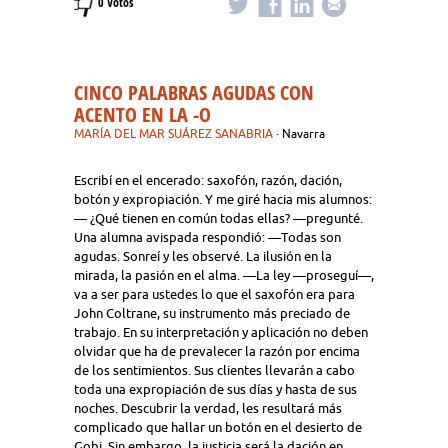
0 Votos
CINCO PALABRAS AGUDAS CON
ACENTO EN LA -O
MARÍA DEL MAR SUÁREZ SANABRIA
· Navarra
Escribí en el encerado: saxofón, razón, dación,
botón y expropiación. Y me giré hacia mis alumnos:
— ¿Qué tienen en común todas ellas? —pregunté.
Una alumna avispada respondió: —Todas son
agudas. Sonreí y les observé. La ilusión en la
mirada, la pasión en el alma. —La ley —proseguí—,
va a ser para ustedes lo que el saxofón era para
John Coltrane, su instrumento más preciado de
trabajo. En su interpretación y aplicación no deben
olvidar que ha de prevalecer la razón por encima
de los sentimientos. Sus clientes llevarán a cabo
toda una expropiación de sus días y hasta de sus
noches. Descubrir la verdad, les resultará más
complicado que hallar un botón en el desierto de
Gobi. Sin embargo, la justicia será la dación en