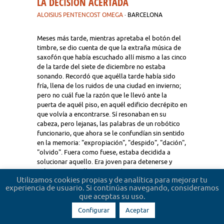
LA DECISIÓN ACERTADA
ALOISIUS PENTENCOST OMEGA
· BARCELONA
Meses más tarde, mientras apretaba el botón del
timbre, se dio cuenta de que la extraña música de
saxofón que había escuchado allí mismo a las cinco
de la tarde del siete de diciembre no estaba
sonando. Recordó que aquélla tarde había sido
fría, llena de los ruidos de una ciudad en invierno;
pero no cuál fue la razón que le llevó ante la
puerta de aquél piso, en aquél edificio decrépito en
que volvía a encontrarse. Sí resonaban en su
cabeza, pero lejanas, las palabras de un robótico
funcionario, que ahora se le confundían sin sentido
en la memoria: "expropiación", "despido", "dación",
"olvido". Fuera como fuese, estaba decidida a
solucionar aquello. Era joven para detenerse y
valiente para callarse. Esperó. Sonaron pasos
Utilizamos cookies propias y de analítica para mejorar tu
detrás de la puerta. Sonó el cerrojo. Y, finalmente,
experiencia de usuario. Si continúas navegando, consideramos
escuchó la voz de su abogado, de oficio, que le
que aceptas su uso.
abrió, saludándole con un boli sobre la oreja.
Configurar
Aceptar
0 Votos