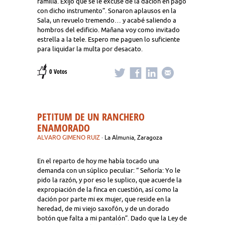
familia. Exijo que se le excuse de la dación en pago
con dicho instrumento”. Sonaron aplausos en la
Sala, un revuelo tremendo… y acabé saliendo a
hombros del edificio. Mañana voy como invitado
estrella a la tele. Espero me paguen lo suficiente
para liquidar la multa por desacato.
0 Votos
PETITUM DE UN RANCHERO
ENAMORADO
ALVARO GIMENO RUIZ
· La Almunia, Zaragoza
En el reparto de hoy me había tocado una
demanda con un súplico peculiar: “ Señoría: Yo le
pido la razón, y por eso le suplico, que acuerde la
expropiación de la finca en cuestión, así como la
dación por parte mi ex mujer, que reside en la
heredad, de mi viejo saxofón, y de un dorado
botón que falta a mi pantalón”. Dado que la Ley de