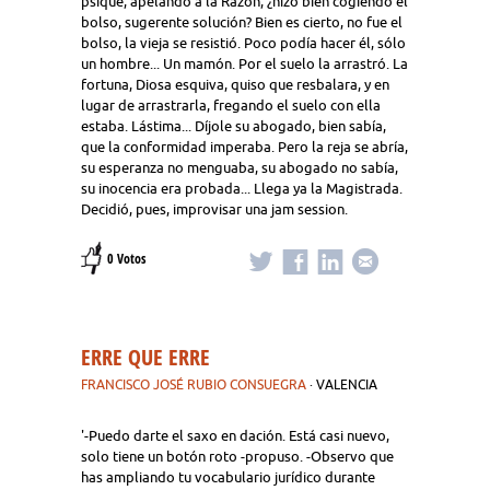
psique, apelando a la Razón, ¿hizo bien cogiendo el
bolso, sugerente solución? Bien es cierto, no fue el
bolso, la vieja se resistió. Poco podía hacer él, sólo
un hombre... Un mamón. Por el suelo la arrastró. La
fortuna, Diosa esquiva, quiso que resbalara, y en
lugar de arrastrarla, fregando el suelo con ella
estaba. Lástima... Díjole su abogado, bien sabía,
que la conformidad imperaba. Pero la reja se abría,
su esperanza no menguaba, su abogado no sabía,
su inocencia era probada... Llega ya la Magistrada.
Decidió, pues, improvisar una jam session.
0 Votos
ERRE QUE ERRE
FRANCISCO JOSÉ RUBIO CONSUEGRA
· VALENCIA
'-Puedo darte el saxo en dación. Está casi nuevo,
solo tiene un botón roto -propuso. -Observo que
has ampliando tu vocabulario jurídico durante