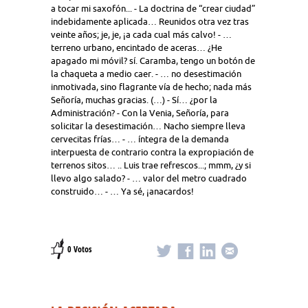
a tocar mi saxofón... - La doctrina de “crear ciudad”
indebidamente aplicada… Reunidos otra vez tras
veinte años; je, je, ¡a cada cual más calvo! - …
terreno urbano, encintado de aceras… ¿He
apagado mi móvil? sí. Caramba, tengo un botón de
la chaqueta a medio caer. - … no desestimación
inmotivada, sino flagrante vía de hecho; nada más
Señoría, muchas gracias. (…) - Sí… ¿por la
Administración? - Con la Venia, Señoría, para
solicitar la desestimación… Nacho siempre lleva
cervecitas frías… - … íntegra de la demanda
interpuesta de contrario contra la expropiación de
terrenos sitos… .. Luis trae refrescos...; mmm, ¿y si
llevo algo salado? - … valor del metro cuadrado
construido… - … Ya sé, ¡anacardos!
0 Votos