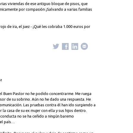
rias viviendas de ese antiguo bloque de pisos, que
nicamente por compasión ¡Salvando a varias familias
rojo de ira, el juez - ¡Qué les cobraba 1.000 euros por
oz
 del Buen Pastor no he podido concentrarme. Me ruega
or de su sobrino. Aún no he dado una respuesta. He
comunicación. Las pruebas contra él han ido surgiendo a
 la casa de su ex mujer con ella y sus hijos dentro.
u conducta no se ha ceñido a ningún baremo
del país…