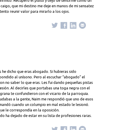
infinito. Recupero el pulso y dejo de sentirme como un
me caigo, que mi destino me deje en manos de mi sensatez
tento reunir valor para mirarlo a los ojos.
s he dicho que eras abogado. Si hubieras sido
pondido al unísono. Pero al escuchar “abogado” el
on no saber lo que eras. Les fui dando pequeñas pistas
esión. Al decirles que portabas una toga negra con el
rana te confundieron con el vicario de la parroquia.
ayudabas a la gente, Naim me respondió que uno de esos
demandó cuando un columpio en mal estado le lesionó.
ue le correspondía en la oposición.
do ha dejado de estar en su lista de profesiones raras.