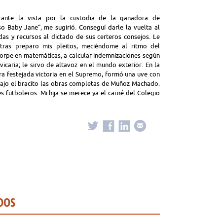
rante la vista por la custodia de la ganadora de
aso Baby Jane”, me sugirió. Conseguí darle la vuelta al
das y recursos al dictado de sus certeros consejos. Le
ntras preparo mis pleitos, meciéndome al ritmo del
torpe en matemáticas, a calcular indemnizaciones según
icaria; le sirvo de altavoz en el mundo exterior. En la
tra festejada victoria en el Supremo, formó una uve con
e bajo el bracito las obras completas de Muñoz Machado.
s futboleros. Mi hija se merece ya el carné del Colegio
DOS