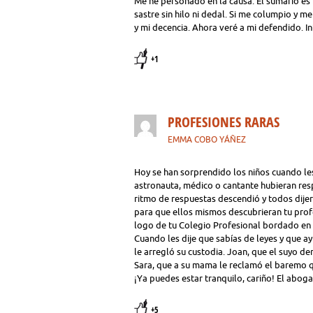
Me he personado en la causa. El sumario es 
sastre sin hilo ni dedal. Si me columpio y 
y mi decencia. Ahora veré a mi defendido. In
+1
PROFESIONES RARAS
EMMA COBO YÁÑEZ
Hoy se han sorprendido los niños cuando le
astronauta, médico o cantante hubieran res
ritmo de respuestas descendió y todos dijer
para que ellos mismos descubrieran tu prof
logo de tu Colegio Profesional bordado en g
Cuando les dije que sabías de leyes y que 
le arregló su custodia. Joan, que el suyo 
Sara, que a su mama le reclamó el baremo q
¡Ya puedes estar tranquilo, cariño! El aboga
+5