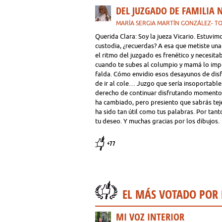
DEL JUZGADO DE FAMILIA N
MARÍA SERGIA MARTÍN GONZÁLEZ- 
Querida Clara: Soy la jueza Vicario. Estuvi
custodia, ¿recuerdas? A esa que metiste una
el ritmo del juzgado es frenético y necesita
cuando te subes al columpio y mamá lo impul
falda. Cómo envidio esos desayunos de disfr
de ir al cole… Juzgo que sería insoportable
derecho de continuar disfrutando momentos t
ha cambiado, pero presiento que sabrás te
ha sido tan útil como tus palabras. Por tan
tu deseo. Y muchas gracias por los dibujos.
+77
EL MÁS VOTADO POR
MI VOZ INTERIOR