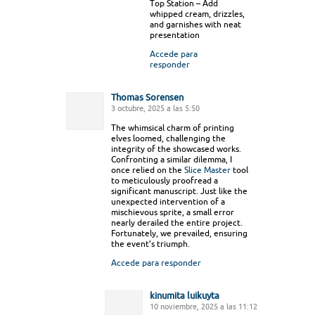
Top Station – Add
whipped cream, drizzles,
and garnishes with neat
presentation
Accede para
responder
Thomas Sorensen
3 octubre, 2025 a las 5:50
The whimsical charm of printing
elves loomed, challenging the
integrity of the showcased works.
Confronting a similar dilemma, I
once relied on the
Slice Master
tool
to meticulously proofread a
significant manuscript. Just like the
unexpected intervention of a
mischievous sprite, a small error
nearly derailed the entire project.
Fortunately, we prevailed, ensuring
the event’s triumph.
Accede para responder
kinumita luikuyta
10 noviembre, 2025 a las 11:12