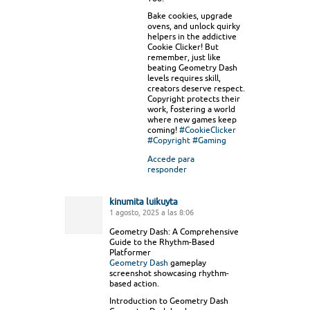
Bake cookies, upgrade
ovens, and unlock quirky
helpers in the addictive
Cookie Clicker! But
remember, just like
beating Geometry Dash
levels requires skill,
creators deserve respect.
Copyright protects their
work, fostering a world
where new games keep
coming!
#CookieClicker
#Copyright
#Gaming
Accede para
responder
kinumita luikuyta
1 agosto, 2025 a las 8:06
Geometry Dash: A Comprehensive
Guide to the Rhythm-Based
Platformer
Geometry Dash
gameplay
screenshot showcasing rhythm-
based action.
Introduction to Geometry Dash