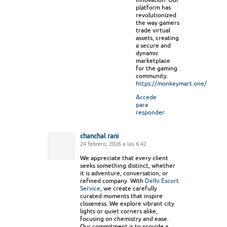
platform has
revolutionized
the way gamers
trade virtual
assets, creating
a secure and
dynamic
marketplace
for the gaming
community.
https://monkeymart.one/
Accede
para
responder
chanchal rani
24 febrero, 2026 a las 6:42
We appreciate that every client
seeks something distinct, whether
it is adventure, conversation, or
refined company. With
Delhi Escort
Service
, we create carefully
curated moments that inspire
closeness. We explore vibrant city
lights or quiet corners alike,
focusing on chemistry and ease.
Our commitment is to provide a