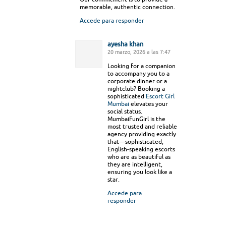
memorable, authentic connection.
Accede para responder
ayesha khan
20 marzo, 2026 a las 7:47
Looking for a companion
to accompany you to a
corporate dinner or a
nightclub? Booking a
sophisticated
Escort Girl
Mumbai
elevates your
social status.
MumbaiFunGirl is the
most trusted and reliable
agency providing exactly
that—sophisticated,
English-speaking escorts
who are as beautiful as
they are intelligent,
ensuring you look like a
star.
Accede para
responder