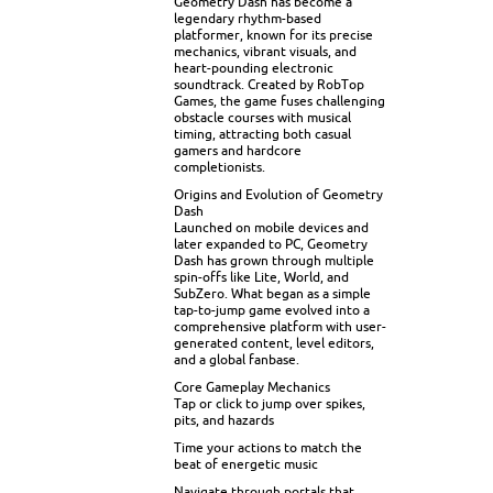
Geometry Dash has become a
legendary rhythm-based
platformer, known for its precise
mechanics, vibrant visuals, and
heart-pounding electronic
soundtrack. Created by RobTop
Games, the game fuses challenging
obstacle courses with musical
timing, attracting both casual
gamers and hardcore
completionists.
Origins and Evolution of Geometry
Dash
Launched on mobile devices and
later expanded to PC, Geometry
Dash has grown through multiple
spin-offs like Lite, World, and
SubZero. What began as a simple
tap-to-jump game evolved into a
comprehensive platform with user-
generated content, level editors,
and a global fanbase.
Core Gameplay Mechanics
Tap or click to jump over spikes,
pits, and hazards
Time your actions to match the
beat of energetic music
Navigate through portals that