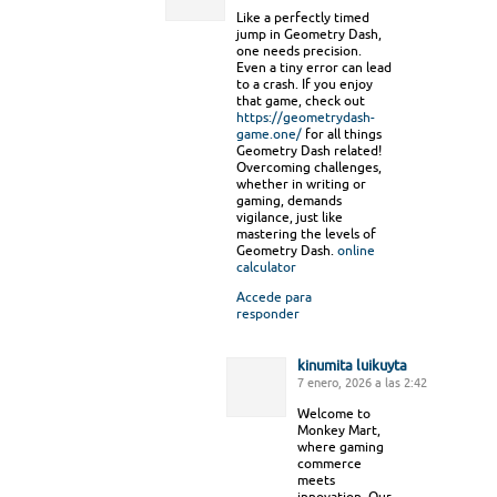
Like a perfectly timed
jump in Geometry Dash,
one needs precision.
Even a tiny error can lead
to a crash. If you enjoy
that game, check out
https://geometrydash-
game.one/
for all things
Geometry Dash related!
Overcoming challenges,
whether in writing or
gaming, demands
vigilance, just like
mastering the levels of
Geometry Dash.
online
calculator
Accede para
responder
kinumita luikuyta
7 enero, 2026 a las 2:42
Welcome to
Monkey Mart,
where gaming
commerce
meets
innovation. Our