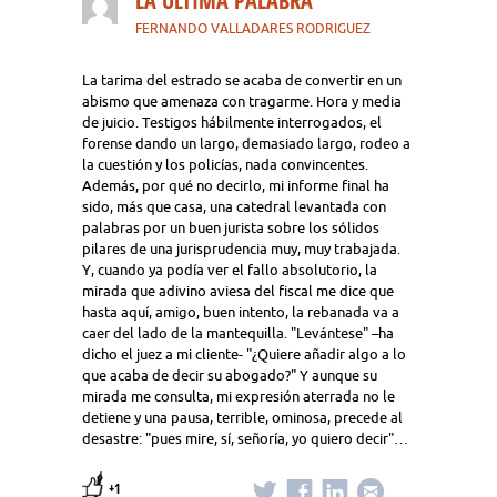
LA ULTIMA PALABRA
FERNANDO VALLADARES RODRIGUEZ
La tarima del estrado se acaba de convertir en un
abismo que amenaza con tragarme. Hora y media
de juicio. Testigos hábilmente interrogados, el
forense dando un largo, demasiado largo, rodeo a
la cuestión y los policías, nada convincentes.
Además, por qué no decirlo, mi informe final ha
sido, más que casa, una catedral levantada con
palabras por un buen jurista sobre los sólidos
pilares de una jurisprudencia muy, muy trabajada.
Y, cuando ya podía ver el fallo absolutorio, la
mirada que adivino aviesa del fiscal me dice que
hasta aquí, amigo, buen intento, la rebanada va a
caer del lado de la mantequilla. "Levántese" –ha
dicho el juez a mi cliente- "¿Quiere añadir algo a lo
que acaba de decir su abogado?" Y aunque su
mirada me consulta, mi expresión aterrada no le
detiene y una pausa, terrible, ominosa, precede al
desastre: "pues mire, sí, señoría, yo quiero decir"…
+1