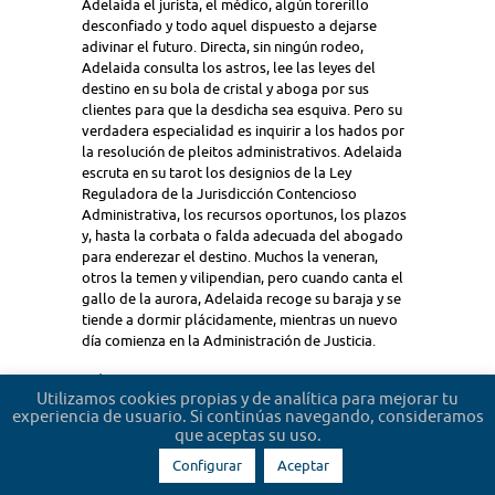
Adelaida el jurista, el médico, algún torerillo
desconfiado y todo aquel dispuesto a dejarse
adivinar el futuro. Directa, sin ningún rodeo,
Adelaida consulta los astros, lee las leyes del
destino en su bola de cristal y aboga por sus
clientes para que la desdicha sea esquiva. Pero su
verdadera especialidad es inquirir a los hados por
la resolución de pleitos administrativos. Adelaida
escruta en su tarot los designios de la Ley
Reguladora de la Jurisdicción Contencioso
Administrativa, los recursos oportunos, los plazos
y, hasta la corbata o falda adecuada del abogado
para enderezar el destino. Muchos la veneran,
otros la temen y vilipendian, pero cuando canta el
gallo de la aurora, Adelaida recoge su baraja y se
tiende a dormir plácidamente, mientras un nuevo
día comienza en la Administración de Justicia.
+8
Utilizamos cookies propias y de analítica para mejorar tu
experiencia de usuario. Si continúas navegando, consideramos
que aceptas su uso.
Configurar
Aceptar