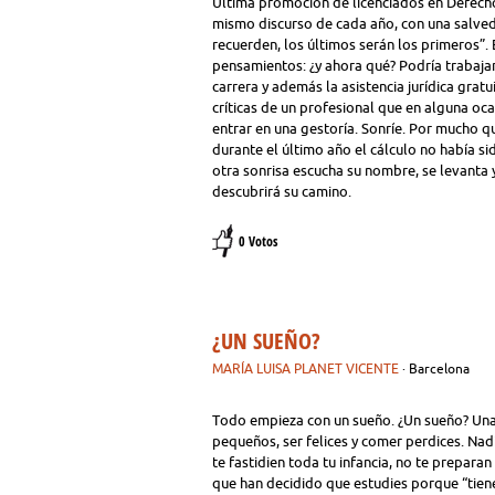
Última promoción de licenciados en Derecho.
mismo discurso de cada año, con una salved
recuerden, los últimos serán los primeros”.
pensamientos: ¿y ahora qué? Podría trabaja
carrera y además la asistencia jurídica gratu
críticas de un profesional que en alguna oc
entrar en una gestoría. Sonríe. Por mucho q
durante el último año el cálculo no había si
otra sonrisa escucha su nombre, se levanta y
descubrirá su camino.
0 Votos
¿UN SUEÑO?
MARÍA LUISA PLANET VICENTE
· Barcelona
Todo empieza con un sueño. ¿Un sueño? Una
pequeños, ser felices y comer perdices. Na
te fastidien toda tu infancia, no te preparan
que han decidido que estudies porque “tien