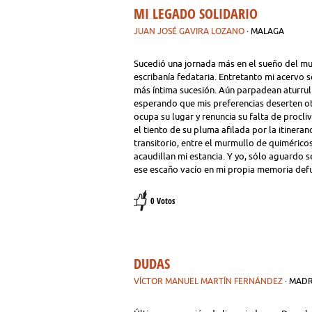
MI LEGADO SOLIDARIO
JUAN JOSÉ GAVIRA LOZANO
· MALAGA
Sucedió una jornada más en el sueño del m
escribanía fedataria. Entretanto mi acervo 
más íntima sucesión. Aún parpadean aturrul
esperando que mis preferencias deserten otr
ocupa su lugar y renuncia su falta de procl
el tiento de su pluma afilada por la itinera
transitorio, entre el murmullo de quiméricos
acaudillan mi estancia. Y yo, sólo aguardo 
ese escaño vacío en mi propia memoria def
0 Votos
DUDAS
VÍCTOR MANUEL MARTÍN FERNÁNDEZ
· MAD