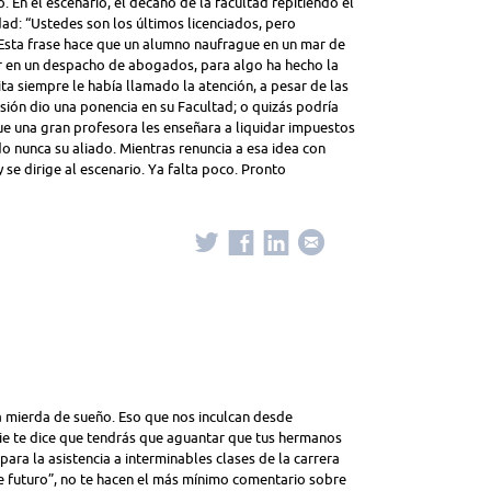
 En el escenario, el decano de la facultad repitiendo el
ad: “Ustedes son los últimos licenciados, pero
 Esta frase hace que un alumno naufrague en un mar de
r en un despacho de abogados, para algo ha hecho la
ita siempre le había llamado la atención, a pesar de las
asión dio una ponencia en su Facultad; o quizás podría
ue una gran profesora les enseñara a liquidar impuestos
do nunca su aliado. Mientras renuncia a esa idea con
 se dirige al escenario. Ya falta poco. Pronto
 mierda de sueño. Eso que nos inculcan desde
die te dice que tendrás que aguantar que tus hermanos
 para la asistencia a interminables clases de la carrera
e futuro”, no te hacen el más mínimo comentario sobre