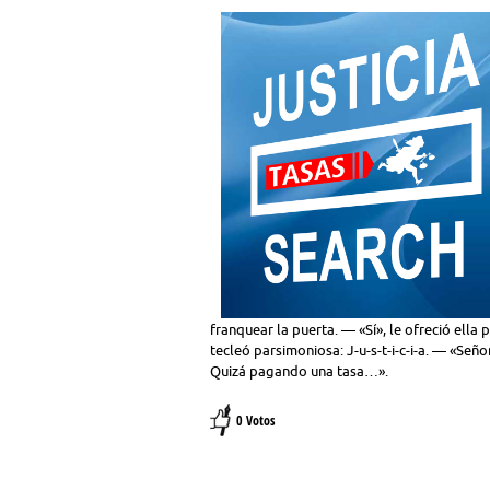
franquear la puerta. — «Sí», le ofreció ella 
tecleó parsimoniosa: J-u-s-t-i-c-i-a. — «Señ
Quizá pagando una tasa…».
0 Votos