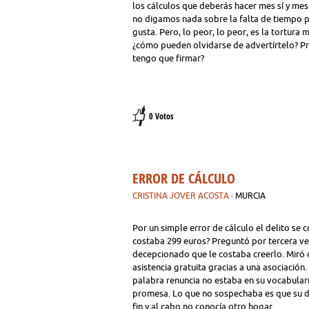
los cálculos que deberás hacer mes sí y me
no digamos nada sobre la falta de tiempo pa
gusta. Pero, lo peor, lo peor, es la tortura
¿cómo pueden olvidarse de advertírtelo? Pre
tengo que firmar?
0 Votos
ERROR DE CÁLCULO
CRISTINA JOVER ACOSTA
· MURCIA
Por un simple error de cálculo el delito se
costaba 299 euros? Preguntó por tercera vez
decepcionado que le costaba creerlo. Miró 
asistencia gratuita gracias a una asociació
palabra renuncia no estaba en su vocabulario
promesa. Lo que no sospechaba es que su d
fin y al cabo no conocía otro hogar.