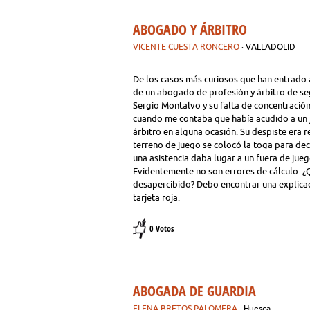
ABOGADO Y ÁRBITRO
VICENTE CUESTA RONCERO
· VALLADOLID
De los casos más curiosos que han entrado a
de un abogado de profesión y árbitro de se
Sergio Montalvo y su falta de concentración
cuando me contaba que había acudido a un ju
árbitro en alguna ocasión. Su despiste era r
terreno de juego se colocó la toga para deci
una asistencia daba lugar a un fuera de jue
Evidentemente no son errores de cálculo. ¿
desapercibido? Debo encontrar una explic
tarjeta roja.
0 Votos
ABOGADA DE GUARDIA
ELENA BRETOS PALOMERA
· Huesca