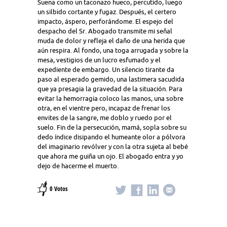
Suena como un taconazo hueco, percutido, luego
un silbido cortante y fugaz. Después, el certero
impacto, áspero, perforándome. El espejo del
despacho del Sr. Abogado transmite mi señal
muda de dolor y refleja el daño de una herida que
aún respira. Al fondo, una toga arrugada y sobre la
mesa, vestigios de un lucro esfumado y el
expediente de embargo. Un silencio tirante da
paso al esperado gemido, una lastimera sacudida
que ya presagia la gravedad de la situación. Para
evitar la hemorragia coloco las manos, una sobre
otra, en el vientre pero, incapaz de frenar los
envites de la sangre, me doblo y ruedo por el
suelo. Fin de la persecución, mamá, sopla sobre su
dedo índice disipando el humeante olor a pólvora
del imaginario revólver y con la otra sujeta al bebé
que ahora me guiña un ojo. El abogado entra y yo
dejo de hacerme el muerto.
0 Votos