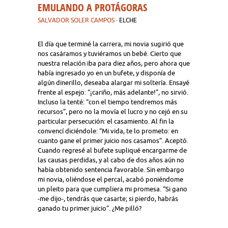
EMULANDO A PROTÁGORAS
SALVADOR SOLER CAMPOS
· ELCHE
El día que terminé la carrera, mi novia sugirió que
nos casáramos y tuviéramos un bebé. Cierto que
nuestra relación iba para diez años, pero ahora que
había ingresado yo en un bufete, y disponía de
algún dinerillo, deseaba alargar mi soltería. Ensayé
frente al espejo: “¡cariño, más adelante!”, no sirvió.
Incluso la tenté: “con el tiempo tendremos más
recursos”, pero no la movía el lucro y no cejó en su
particular persecución: el casamiento. Al fin la
convencí diciéndole: “Mi vida, te lo prometo: en
cuanto gane el primer juicio nos casamos”. Aceptó.
Cuando regresé al bufete supliqué encargarme de
las causas perdidas, y al cabo de dos años aún no
había obtenido sentencia favorable. Sin embargo
mi novia, oliéndose el percal, acabó poniéndome
un pleito para que cumpliera mi promesa. “Si gano
-me dijo-, tendrás que casarte; si pierdo, habrás
ganado tu primer juicio”. ¿Me pilló?