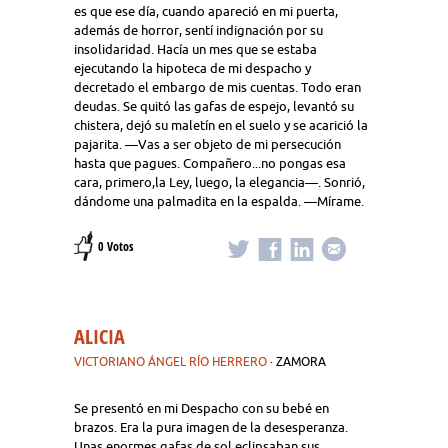
es que ese día, cuando apareció en mi puerta,
además de horror, sentí indignación por su
insolidaridad. Hacía un mes que se estaba
ejecutando la hipoteca de mi despacho y
decretado el embargo de mis cuentas. Todo eran
deudas. Se quitó las gafas de espejo, levantó su
chistera, dejó su maletín en el suelo y se acarició la
pajarita. —Vas a ser objeto de mi persecución
hasta que pagues. Compañero...no pongas esa
cara, primero,la Ley, luego, la elegancia—. Sonrió,
dándome una palmadita en la espalda. —Mírame.
0 Votos
ALICIA
VICTORIANO ÁNGEL RÍO HERRERO
· ZAMORA
Se presentó en mi Despacho con su bebé en
brazos. Era la pura imagen de la desesperanza.
Unas enormes gafas de sol eclipsaban sus