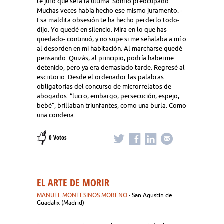
te juro que será la última. Sonrió preocupado.
Muchas veces había hecho ese mismo juramento. -
Esa maldita obsesión te ha hecho perderlo todo-
dijo. Yo quedé en silencio. Mira en lo que has
quedado- continuó, y no supe si me señalaba a mí o
al desorden en mi habitación. Al marcharse quedé
pensando. Quizás, al principio, podría haberme
detenido, pero ya era demasiado tarde. Regresé al
escritorio. Desde el ordenador las palabras
obligatorias del concurso de microrrelatos de
abogados: “lucro, embargo, persecución, espejo,
bebé”, brillaban triunfantes, como una burla. Como
una condena.
0 Votos
EL ARTE DE MORIR
MANUEL MONTESINOS MORENO
· San Agustín de
Guadalix (Madrid)