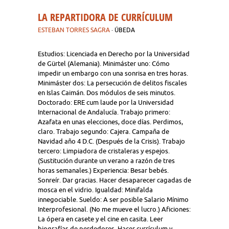
LA REPARTIDORA DE CURRÍCULUM
ESTEBAN TORRES SAGRA
· ÚBEDA
Estudios: Licenciada en Derecho por la Universidad
de Gürtel (Alemania). Minimáster uno: Cómo
impedir un embargo con una sonrisa en tres horas.
Minimáster dos: La persecución de delitos fiscales
en Islas Caimán. Dos módulos de seis minutos.
Doctorado: ERE cum laude por la Universidad
Internacional de Andalucía. Trabajo primero:
Azafata en unas elecciones, doce días. Perdimos,
claro. Trabajo segundo: Cajera. Campaña de
Navidad año 4 D.C. (Después de la Crisis). Trabajo
tercero: Limpiadora de cristaleras y espejos.
(Sustitución durante un verano a razón de tres
horas semanales.) Experiencia: Besar bebés.
Sonreír. Dar gracias. Hacer desaparecer cagadas de
mosca en el vidrio. Igualdad: Minifalda
innegociable. Sueldo: A ser posible Salario Mínimo
Interprofesional. (No me mueve el lucro.) Aficiones:
La ópera en casete y el cine en casita. Leer
biografías de perdedores. Hacer currículum y