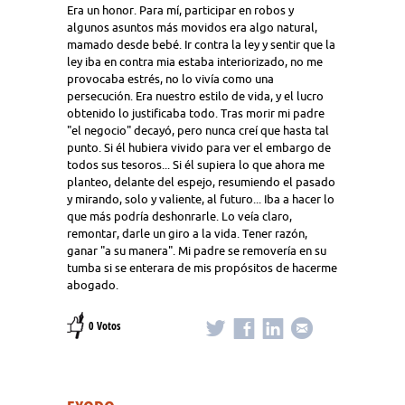
Era un honor. Para mí, participar en robos y
algunos asuntos más movidos era algo natural,
mamado desde bebé. Ir contra la ley y sentir que la
ley iba en contra mia estaba interiorizado, no me
provocaba estrés, no lo vivía como una
persecución. Era nuestro estilo de vida, y el lucro
obtenido lo justificaba todo. Tras morir mi padre
"el negocio" decayó, pero nunca creí que hasta tal
punto. Si él hubiera vivido para ver el embargo de
todos sus tesoros... Si él supiera lo que ahora me
planteo, delante del espejo, resumiendo el pasado
y mirando, solo y valiente, al futuro... Iba a hacer lo
que más podría deshonrarle. Lo veía claro,
remontar, darle un giro a la vida. Tener razón,
ganar "a su manera". Mi padre se removería en su
tumba si se enterara de mis propósitos de hacerme
abogado.
0 Votos