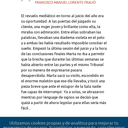
FRANCISCO MANUEL LORENTE FRAIJÓ
El revuelo mediático en torno al juicio del año era
su oportunidad. A las puertas del juzgado su
cliente, una mujer joven y brillante como ella, la
miraba con admiración. Entre ellas sobraban las
palabras, llevaban una diadema violeta en el pelo
y a ambas les había resultado imposible conciliar el
sueño. Empezó la última sesión del juicio y a la hora
de las conclusiones finales Marta no iba a permitir
que la brecha que durante las últimas semanas se
había abierto entre las partes y el mismo Tribunal
por su manera de expresarse pasara
desapercibida. Marta sacó su violín, escondido en
el enorme maletón que ese día llevaba, y tocó una
pieza breve que ante el estupor de la Sala nadie
fue capaz de interrumpir. Ya a solas, se abrazaron
mientras por lenguaje de signos se decían que
quizá a partir de ahora legislar para ellas sería más
fácil...
+4
Utilizamos cookies propias y de analítica para mejorar tu
experiencia de usuario. Si continúas navegando, consideramos