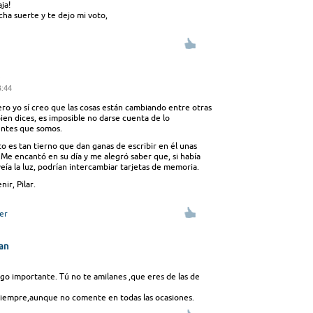
ja!
a suerte y te dejo mi voto,
3:44
ro yo sí creo que las cosas están cambiando entre otras
en dices, es imposible no darse cuenta de lo
entes que somos.
 es tan tierno que dan ganas de escribir en él unas
Me encantó en su día y me alegró saber que, si había
veía la luz, podrían intercambiar tarjetas de memoria.
ir, Pilar.
er
an
algo importante. Tú no te amilanes ,que eres de las de
siempre,aunque no comente en todas las ocasiones.