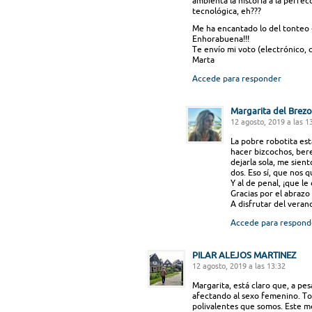
ambienta la historia a la perfe
tecnológica, eh???
Me ha encantado lo del tonteo «c
Enhorabuena!!!
Te envío mi voto (electrónico, 
Marta
Accede para responder
Margarita del Brezo
12 agosto, 2019 a las 1
La pobre robotita es
hacer bizcochos, bere
dejarla sola, me sien
dos. Eso sí, que nos q
Y al de penal, ¡que le
Gracias por el abrazo
A disfrutar del veran
Accede para respond
PILAR ALEJOS MARTINEZ
12 agosto, 2019 a las 13:32
Margarita, está claro que, a pes
afectando al sexo femenino. To
polivalentes que somos. Este m