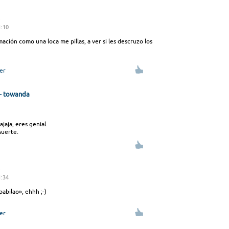
1:10
ión como una loca me pillas, a ver si les descruzo los
er
z- towanda
jaja, eres genial.
suerte.
1:34
abilao», ehhh ;-)
er