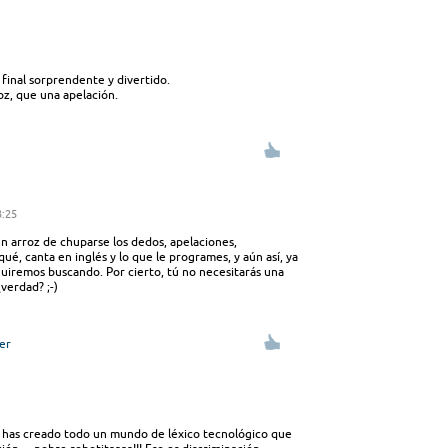
 final sorprendente y divertido.
oz, que una apelación.
3:25
 un arroz de chuparse los dedos, apelaciones,
qué, canta en inglés y lo que le programes, y aún así, ya
eguiremos buscando. Por cierto, tú no necesitarás una
verdad? ;-)
er
 has creado todo un mundo de léxico tecnológico que