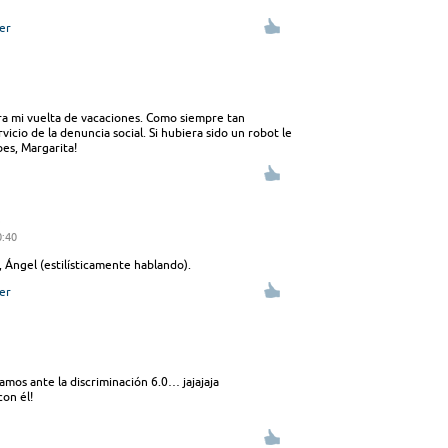
er
ra mi vuelta de vacaciones. Como siempre tan
vicio de la denuncia social. Si hubiera sido un robot le
bes, Margarita!
0:40
 Ángel (estilísticamente hablando).
er
amos ante la discriminación 6.0… jajajaja
on él!