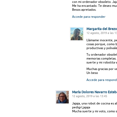
con mi ordenador obsoleto. Jaja
Me ha encantado. Te deseo much
Besos apretados.
Accede para responder
Margarita del Brezo
12 agosto, 2019 a las 1
Llámame inocente, pe
cosas porque, como bi
productivas y polival
Tu ordenador obsoleto
memorias completas. 
suerte y mi robotita 
Muchas gracias por ven
Un beso
Accede para respond
María Dolores Navarro Esteb
12 agosto, 2019 a las 13:45
Jajaja, una robot de cocina es 
pedigrí,jajaja
Mucha suerte y mi voto, como 