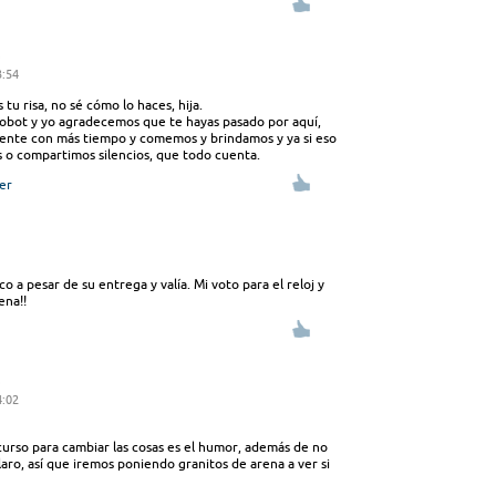
3:54
tu risa, no sé cómo lo haces, hija.
 robot y yo agradecemos que te hayas pasado por aquí,
vente con más tiempo y comemos y brindamos y ya si eso
o compartimos silencios, que todo cuenta.
er
 a pesar de su entrega y valía. Mi voto para el reloj y
ena!!
4:02
urso para cambiar las cosas es el humor, además de no
claro, así que iremos poniendo granitos de arena a ver si