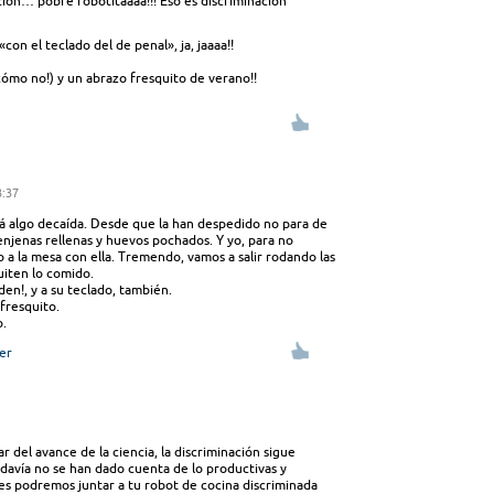
cción… pobre robotitaaaa!!! Eso es discriminación
on el teclado del de penal», ja, jaaaa!!
cómo no!) y un abrazo fresquito de verano!!
3:37
tá algo decaída. Desde que la han despedido no para de
njenas rellenas y huevos pochados. Y yo, para no
to a la mesa con ella. Tremendo, vamos a salir rodando las
uiten lo comido.
 den!, y a su teclado, también.
 fresquito.
o.
er
ar del avance de la ciencia, la discriminación sigue
davía no se han dado cuenta de lo productivas y
es podremos juntar a tu robot de cocina discriminada