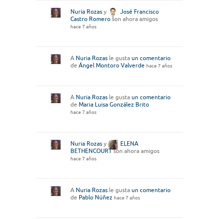
Nuria Rozas
y
José Francisco
Castro Romero
son ahora amigos
hace 7 años
A
Nuria Rozas
le gusta
un comentario
de
Ángel Montoro Valverde
hace 7 años
A
Nuria Rozas
le gusta
un comentario
de
Maria Luisa González Brito
hace 7 años
Nuria Rozas
y
ELENA
BETHENCOURT
son ahora amigos
hace 7 años
A
Nuria Rozas
le gusta
un comentario
de
Pablo Núñez
hace 7 años