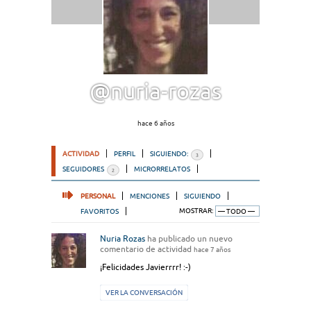
@nuria-rozas
hace 6 años
ACTIVIDAD
PERFIL
SIGUIENDO:
3
SEGUIDORES
MICRORRELATOS
2
PERSONAL
MENCIONES
SIGUIENDO
FAVORITOS
MOSTRAR:
Nuria Rozas
ha publicado un nuevo
comentario de actividad
hace 7 años
¡Felicidades Javierrrr! :-)
VER LA CONVERSACIÓN