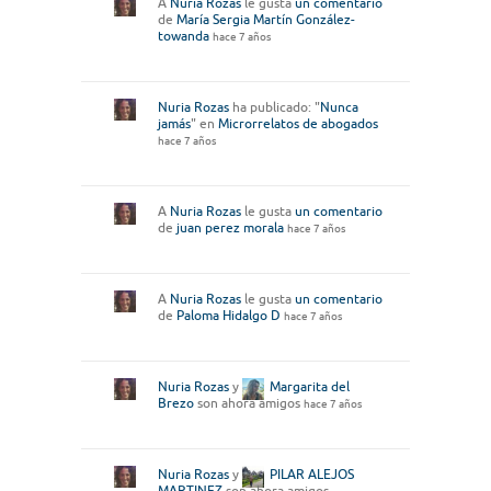
A
Nuria Rozas
le gusta
un comentario
de
María Sergia Martín González-
towanda
hace 7 años
Nuria Rozas
ha publicado: "
Nunca
jamás
" en
Microrrelatos de abogados
hace 7 años
A
Nuria Rozas
le gusta
un comentario
de
juan perez morala
hace 7 años
A
Nuria Rozas
le gusta
un comentario
de
Paloma Hidalgo D
hace 7 años
Nuria Rozas
y
Margarita del
Brezo
son ahora amigos
hace 7 años
Nuria Rozas
y
PILAR ALEJOS
MARTINEZ
son ahora amigos