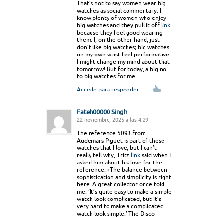
That’s not to say women wear big
watches as social commentary. I
know plenty of women who enjoy
big watches and they pull it off
link
because they feel good wearing
them. I, on the other hand, just
don’t like big watches; big watches
on my own wrist feel performative.
I might change my mind about that
tomorrow! But for today, a big no
to big watches for me.
Accede para responder
Fateh00000 Singh
22 noviembre, 2025 a las 4:29
The reference 5093 from
Audemars Piguet is part of these
watches that I love, but I can’t
really tell why, Tritz
link
said when I
asked him about his love for the
reference. «The balance between
sophistication and simplicity is right
here. A great collector once told
me: ‘It’s quite easy to make a simple
watch look complicated, but it’s
very hard to make a complicated
watch look simple.’ The Disco