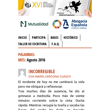
INICIO
PARTICIPA
BASES
HISTÓRICO
TALLER DE ESCRITURA
F.A.Q.
PALABRAS:
MES:
Agosto 2016
INCORREGIBLE
EVA MARÍA CARDONA GUASCH
El incidente de hoy no me cambiará la vida
pero me obligará a reflexionar.
Tras muchos días de ausencia, he ido al
gimnasio a mediodía. Poco más de veinte
minutos corriendo sobre la cinta. Ducha
rápida. Mientras recogía la toalla y sacaba las
llaves del coche he dado un bocado