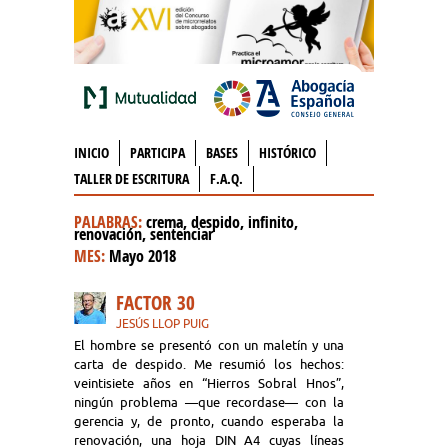
INICIO
PARTICIPA
BASES
HISTÓRICO
TALLER DE ESCRITURA
F.A.Q.
PALABRAS:
crema, despido, infinito,
renovación, sentenciar
MES:
Mayo 2018
FACTOR 30
JESÚS LLOP PUIG
El hombre se presentó con un maletín y una
carta de despido. Me resumió los hechos:
veintisiete años en “Hierros Sobral Hnos”,
ningún problema —que recordase— con la
gerencia y, de pronto, cuando esperaba la
renovación, una hoja DIN A4 cuyas líneas