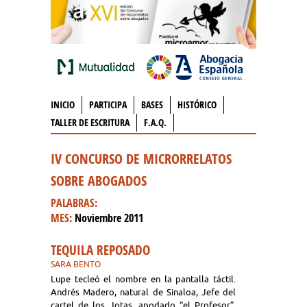
INICIO
PARTICIPA
BASES
HISTÓRICO
TALLER DE ESCRITURA
F.A.Q.
IV CONCURSO DE MICRORRELATOS
SOBRE ABOGADOS
PALABRAS:
MES:
Noviembre 2011
TEQUILA REPOSADO
SARA BENTO
Lupe tecleó el nombre en la pantalla táctil.
Andrés Madero, natural de Sinaloa, Jefe del
cartel de los Jotas, apodado “el Profesor”,