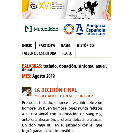
INICIO
PARTICIPA
BASES
HISTÓRICO
TALLER DE ESCRITURA
F.A.Q.
PALABRAS:
teclado, donación, síntoma, anual,
debatir
MES:
Agosto 2019
LA DECISIÓN FINAL
MIGUEL ÁNGEL GARCÍA RODRÍGUEZ
Frente al teclado, empecé a escribir sobre un
hombre; un buen hombre, pues nunca faltaba
a su cita anual con la donación de sangre y,
ante una discusión, prefería debatir a atacar.
Un don muy útil en el juzgado con el que
logró ganar juicios imposibles.