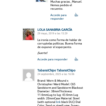
Muchas gracias , Manuel.
Hemos pedido el
recuento.
Accede para
responder
LOLA SANABRIA GARCÍA
29 mayo, 2019 a las 15:29
La ironía como forma de hablar de
corruptelas políticas. Buena forma
de exponer el esperpento.
¡Suerte!
Accede para responder
TabansiChipo TabansiChipo
24 septiembre, 2025 a las 16:06
Brand: Worn & Wound x
Christopher Ward Model: C65
Sandstorm and Sandstorm Blackout
Diameter: 38mmThickness:
11.6mmLug to lug: 43.6mm Lug
width: 20mmCase Material: Steel
(with optional
link
black DLC) Dial
Color: Sand or steelLume: Super-