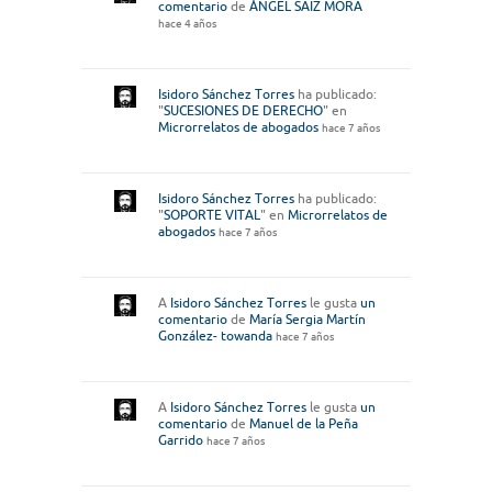
comentario
de
ÁNGEL SAIZ MORA
hace 4 años
Isidoro Sánchez Torres
ha publicado:
"
SUCESIONES DE DERECHO
" en
Microrrelatos de abogados
hace 7 años
Isidoro Sánchez Torres
ha publicado:
"
SOPORTE VITAL
" en
Microrrelatos de
abogados
hace 7 años
A
Isidoro Sánchez Torres
le gusta
un
comentario
de
María Sergia Martín
González- towanda
hace 7 años
A
Isidoro Sánchez Torres
le gusta
un
comentario
de
Manuel de la Peña
Garrido
hace 7 años