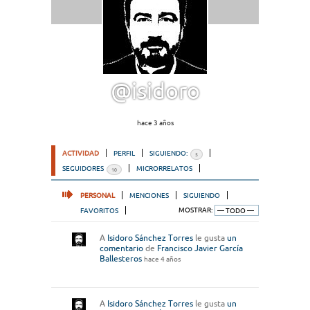
@isidoro
hace 3 años
ACTIVIDAD
PERFIL
SIGUIENDO:
5
SEGUIDORES
MICRORRELATOS
10
PERSONAL
MENCIONES
SIGUIENDO
FAVORITOS
MOSTRAR:
A
Isidoro Sánchez Torres
le gusta
un
comentario
de
Francisco Javier García
Ballesteros
hace 4 años
A
Isidoro Sánchez Torres
le gusta
un