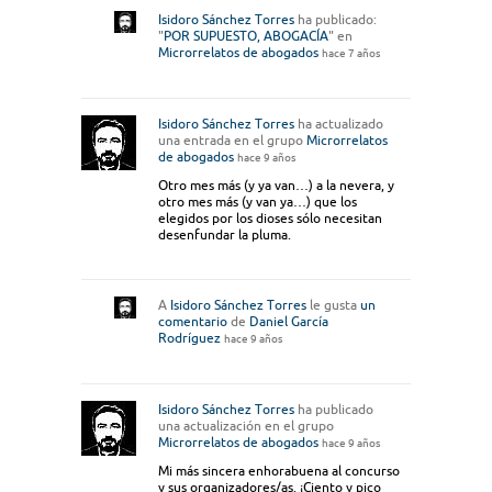
Isidoro Sánchez Torres
ha publicado:
"
POR SUPUESTO, ABOGACÍA
" en
Microrrelatos de abogados
hace 7 años
Isidoro Sánchez Torres
ha actualizado
una entrada en el grupo
Microrrelatos
de abogados
hace 9 años
Otro mes más (y ya van…) a la nevera, y
otro mes más (y van ya…) que los
elegidos por los dioses sólo necesitan
desenfundar la pluma.
A
Isidoro Sánchez Torres
le gusta
un
comentario
de
Daniel García
Rodríguez
hace 9 años
Isidoro Sánchez Torres
ha publicado
una actualización en el grupo
Microrrelatos de abogados
hace 9 años
Mi más sincera enhorabuena al concurso
y sus organizadores/as. ¡Ciento y pico