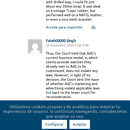
with drilled lugs, I could fit just
about any 20mm strap. It was ideal
on a vintage Tropic rubber, but
performed well on a NATO, leather,
or even a nice mesh bracelet.
Accede para responder
Fateh00000 Singh
22 noviembre, 2025 a las 4:48
Thus, the Court held that AdG’s
current business model, in which
clients provide watches they
already own to AdG to be
customized, does not violate any
laws. However, in light of its
decision, the Court sent the issue
of whether AdG’s marketing and
advertising violate applicable laws
link
back to the lower court for
reconsideration.
Accede para responder
Utilizamos cookies propias y de analítica para mejorar tu
experiencia de usuario. Si continúas navegando, consideramos
que aceptas su uso.
Configurar
Aceptar