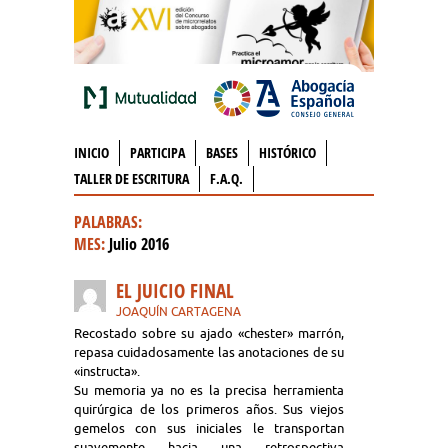
INICIO
PARTICIPA
BASES
HISTÓRICO
TALLER DE ESCRITURA
F.A.Q.
PALABRAS:
MES:
Julio 2016
EL JUICIO FINAL
JOAQUÍN CARTAGENA
Recostado sobre su ajado «chester» marrón,
repasa cuidadosamente las anotaciones de su
«instructa».
Su memoria ya no es la precisa herramienta
quirúrgica de los primeros años. Sus viejos
gemelos con sus iniciales le transportan
suavemente hacia una retrospectiva