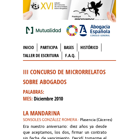
INICIO
PARTICIPA
BASES
HISTÓRICO
TALLER DE ESCRITURA
F.A.Q.
III CONCURSO DE MICRORRELATOS
SOBRE ABOGADOS
PALABRAS:
MES:
Diciembre 2010
LA MANDARINA
SONSOLES GONZÁLEZ ROMERA
· Plasencia (Cáceres)
Era nuestro aniversario: diez años ya desde
que aceptamos, los dos, firmar un contrato
sin fecha de vencimiento. Decidí tomarme el