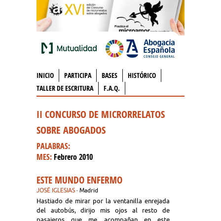
INICIO
PARTICIPA
BASES
HISTÓRICO
TALLER DE ESCRITURA
F.A.Q.
II CONCURSO DE MICRORRELATOS
SOBRE ABOGADOS
PALABRAS:
MES:
Febrero 2010
ESTE MUNDO ENFERMO
JOSÉ IGLESIAS
· Madrid
Hastiado de mirar por la ventanilla enrejada
del autobús, dirijo mis ojos al resto de
pasajeros que me acompañan en este