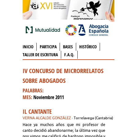
INICIO
PARTICIPA
BASES
HISTÓRICO
TALLER DE ESCRITURA
F.A.Q.
IV CONCURSO DE MICRORRELATOS
SOBRE ABOGADOS
PALABRAS:
MES:
Noviembre 2011
IL CANTANTE
VERNA ALCALDE GONZÁLEZ
· Torrelavega (Cantabria)
Hace ya muchos años que mi profesor de
canto decidió abandonarme; la última vez que
nos vimos me calificó de barítono imposible y