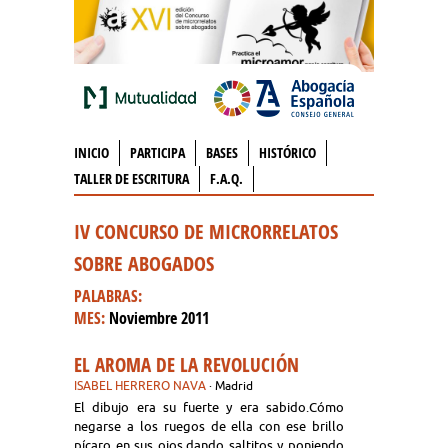
INICIO
PARTICIPA
BASES
HISTÓRICO
TALLER DE ESCRITURA
F.A.Q.
IV CONCURSO DE MICRORRELATOS
SOBRE ABOGADOS
PALABRAS:
MES:
Noviembre 2011
EL AROMA DE LA REVOLUCIÓN
ISABEL HERRERO NAVA
· Madrid
El dibujo era su fuerte y era sabido.Cómo
negarse a los ruegos de ella con ese brillo
pícaro en sus ojos,dando saltitos y poniendo