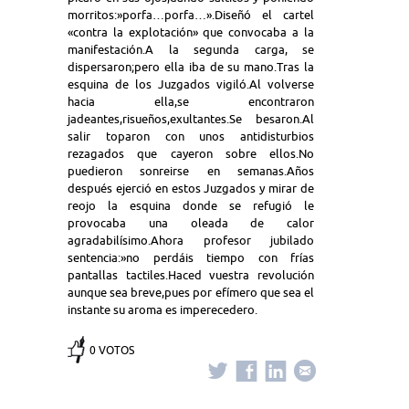
morritos:»porfa…porfa…».Diseñó el cartel
«contra la explotación» que convocaba a la
manifestación.A la segunda carga, se
dispersaron;pero ella iba de su mano.Tras la
esquina de los Juzgados vigiló.Al volverse
hacia ella,se encontraron
jadeantes,risueños,exultantes.Se besaron.Al
salir toparon con unos antidisturbios
rezagados que cayeron sobre ellos.No
puedieron sonreirse en semanas.Años
después ejerció en estos Juzgados y mirar de
reojo la esquina donde se refugió le
provocaba una oleada de calor
agradabilísimo.Ahora profesor jubilado
sentencia:»no perdáis tiempo con frías
pantallas tactiles.Haced vuestra revolución
aunque sea breve,pues por efímero que sea el
instante su aroma es imperecedero.
0 VOTOS