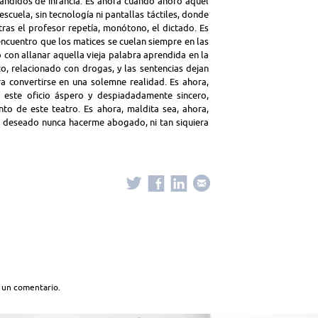
ándidos de infancia. Es ahora cuando añoro aquel
escuela, sin tecnología ni pantallas táctiles, donde
ras el profesor repetía, monótono, el dictado. Es
encuentro que los matices se cuelan siempre en las
o con allanar aquella vieja palabra aprendida en la
co, relacionado con drogas, y las sentencias dejan
ra convertirse en una solemne realidad. Es ahora,
r este oficio áspero y despiadadamente sincero,
 de este teatro. Es ahora, maldita sea, ahora,
a deseado nunca hacerme abogado, ni tan siquiera
 un comentario.