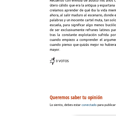
Recuerdo con envidia de adulto mis años c
útero cálido que era la antigua y espartana 
creíamos aprender de qué iba la vida mient
ahora, al salir maduro al escenario, donde 
palabras y un inocente cartel muta, tan sol
escuela, para significar algo menos bucóli
de ser exclusivamente refranes latinos pa
tras la constante explotación sufrida po
cuando empiezo a comprender el argumento
cuando pienso que quizás mejor no hubier
mayor.
0 VOTOS
Queremos saber tu opinión
Lo siento, debes estar
conectado
para publicar