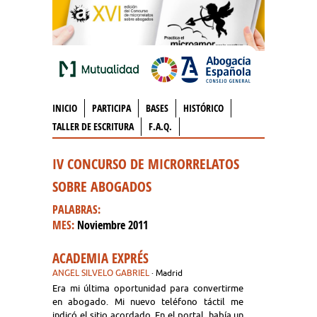
INICIO
PARTICIPA
BASES
HISTÓRICO
TALLER DE ESCRITURA
F.A.Q.
IV CONCURSO DE MICRORRELATOS
SOBRE ABOGADOS
PALABRAS:
MES:
Noviembre 2011
ACADEMIA EXPRÉS
ANGEL SILVELO GABRIEL
· Madrid
Era mi última oportunidad para convertirme
en abogado. Mi nuevo teléfono táctil me
indicó el sitio acordado. En el portal, había un