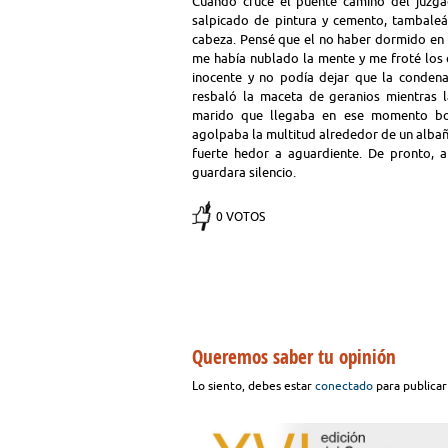
Cuando crucé el puente camino del juzg
salpicado de pintura y cemento, tambale
cabeza. Pensé que el no haber dormido en 
me había nublado la mente y me froté los o
inocente y no podía dejar que la condena
resbaló la maceta de geranios mientras l
marido que llegaba en ese momento bor
agolpaba la multitud alrededor de un albañi
fuerte hedor a aguardiente. De pronto, 
guardara silencio.
0 VOTOS
Queremos saber tu opinión
Lo siento, debes estar
conectado
para publicar