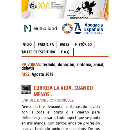
INICIO
PARTICIPA
BASES
HISTÓRICO
TALLER DE ESCRITURA
F.A.Q.
PALABRAS:
teclado, donación, síntoma, anual,
debatir
MES:
Agosto 2019
CURIOSA LA VIDA, CUANDO
MENOS…
ENRIQUE BARBERO RODRÍGUEZ
Demanda tras demanda, había pasado la vida
con la toga al brazo o al cuerpo para
defender y acusar a todo aquel que se ponía
en mis manos. Con tantos años de profesión
uno va teniendo amigos y enemigos. De los