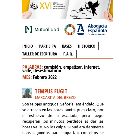
INICIO
PARTICIPA
BASES
HISTÓRICO
TALLER DE ESCRITURA
F.A.Q.
PALABRAS:
comisión, empatizar, internet,
valle, desestimatorio
MES:
Febrero 2022
TEMPUS FUGIT
MARGARITA DEL BREZO
Son relojes antiguos, Señoría, entiéndalo. Que
se atrasan en las horas punta, pues claro, por
el esfuerzo de la escalada, pero luego
recuperan los minutos perdidos al dar las
horas valle. No los culpe. Si pudiera detenerse
unos segundos para empatizar con ellos se