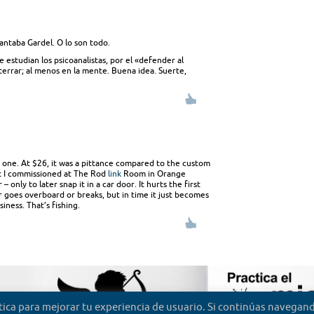
antaba Gardel. O lo son todo.
 estudian los psicoanalistas, por el «defender al
terrar; al menos en la mente. Buena idea. Suerte,
t one. At $26, it was a pittance compared to the custom
t I commissioned at The Rod
link
Room in Orange
– only to later snap it in a car door. It hurts the first
 goes overboard or breaks, but in time it just becomes
iness. That’s fishing.
ítica para mejorar tu experiencia de usuario. Si continúas navega