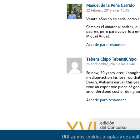
Manuel de la Peña Garrido
22 febrero, 2018 a las 15:45
Veinte años no es nada, como c
Cambias el «matar al padre», que
padre», pero para volverlo a en
Miguel Ángel.
Accede para responder
TabansiChipo TabansiChipo
25 septiembre, 2025 a las 17:46
So now, 20 years later, I bough
medium-action inshore rod tha
Beach, Alabama earlier this year 
time an expensive piece of gear
an understood cost of doing bus
Accede para responder
Utilizamos cookies propias y de anal