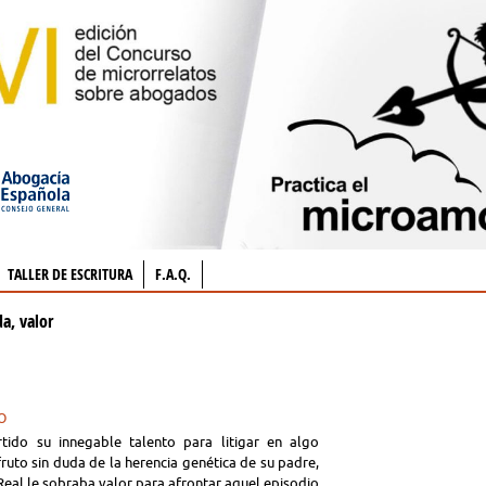
TALLER DE ESCRITURA
F.A.Q.
da, valor
O
tido su innegable talento para litigar en algo
ruto sin duda de la herencia genética de su padre,
Real le sobraba valor para afrontar aquel episodio