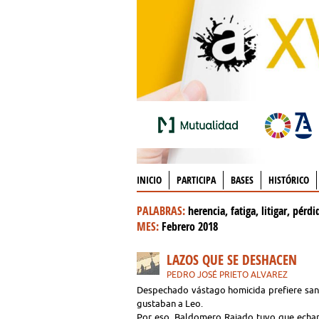
INICIO
PARTICIPA
BASES
HISTÓRICO
PALABRAS:
herencia, fatiga, litigar, pérdi
MES:
Febrero 2018
LAZOS QUE SE DESHACEN
PEDRO JOSÉ PRIETO ALVAREZ
Despechado vástago homicida prefiere sangr
gustaban a Leo.
Por eso, Baldomero Rajado tuvo que echarle